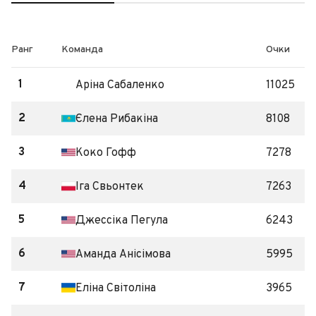
Ранг
Команда
Очки
1
Аріна Сабаленко
11025
2
Єлена Рибакіна
8108
3
Коко Гофф
7278
4
Іга Cвьонтек
7263
5
Джессіка Пегула
6243
6
Аманда Анісімова
5995
7
Еліна Світоліна
3965