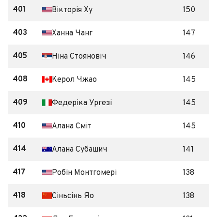
401
Вікторія Ху
150
403
Ханна Чанг
147
405
Ніна Стояновіч
146
408
Керол Чжао
145
409
Федеріка Ургезі
145
410
Алана Сміт
145
414
Алана Субашич
141
417
Робін Монтгомері
138
418
Сіньсінь Яо
138