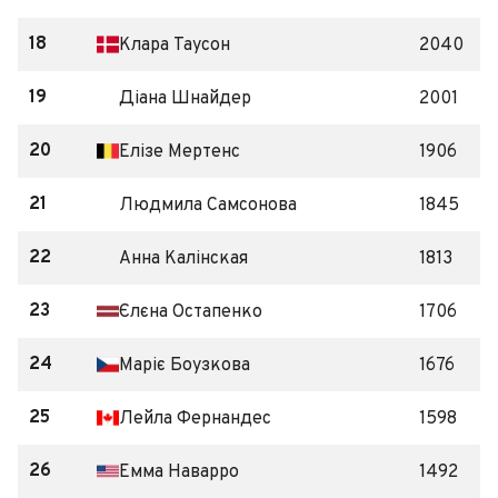
18
Клара Таусон
2040
19
Діана Шнайдер
2001
20
Елізе Мертенс
1906
21
Людмила Самсонова
1845
22
Анна Калінская
1813
23
Єлєна Остапенко
1706
24
Маріє Боузкова
1676
25
Лейла Фернандес
1598
26
Емма Наварро
1492