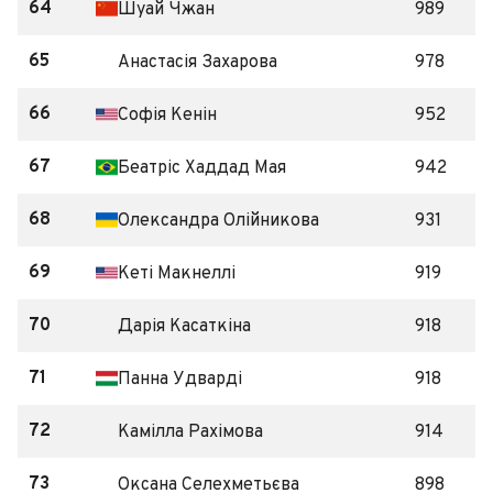
64
Шуай Чжан
989
65
Анастасія Захарова
978
66
Софія Кенін
952
67
Беатріс Хаддад Мая
942
68
Олександра Олійникова
931
69
Кеті Макнеллі
919
70
Дарія Касаткіна
918
71
Панна Удварді
918
72
Камілла Рахімова
914
73
Оксана Селехметьєва
898