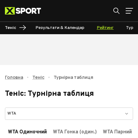
Теніс
Результати & Календар
Рейтинг
Турні
Головна
•
Теніс
•
Турнірна таблиця
Теніс
:
Турнірна таблиця
WTA
WTA Одиночний
WTA Гонка (один.)
WTA Парний