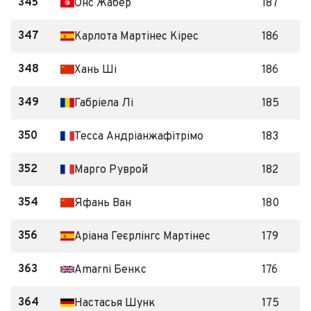
345
Онс Жабер
187
347
Карлота Мартінес Кірес
186
348
Хань Ші
186
349
Габріела Лі
185
350
Тесса Андріанжафітрімо
183
352
Марго Руврой
182
354
Яфань Ван
180
356
Аріана Геєрлінгс Мартінес
179
363
Amarni Бенкс
176
364
Настасья Шунк
175