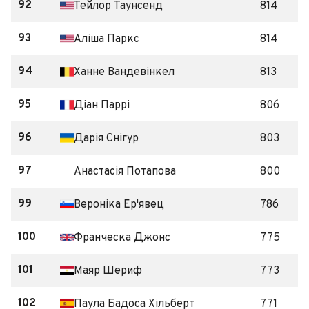
92
Тейлор Таунсенд
814
93
Аліша Паркс
814
94
Ханне Вандевінкел
813
95
Діан Паррі
806
96
Дарія Снігур
803
97
Анастасія Потапова
800
99
Вероніка Ер'явец
786
100
Франческа Джонс
775
101
Маяр Шериф
773
102
Паула Бадоса Хільберт
771