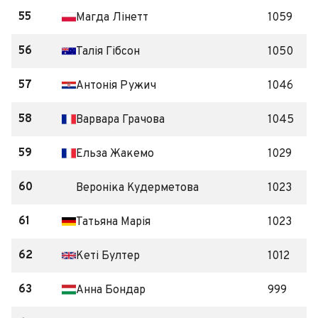
55
Магда Лінетт
1059
56
Талія Гібсон
1050
57
Антонія Ружич
1046
58
Варвара Грачова
1045
59
Ельза Жакемо
1029
60
Вероніка Кудерметова
1023
61
Татьяна Марія
1023
62
Кеті Бултер
1012
63
Анна Бондар
999