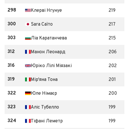
298
Клерві Нгунуе
219
300
Sara Саїто
217
303
Ліа Каратанчева
215
312
Манон Леонард
206
316
Юріко Лілі Міязакі
202
319
Мір'яна Тона
201
322
Юле Німаєр
200
323
Аліс Тубелло
199
324
Тіфані Леметр
199