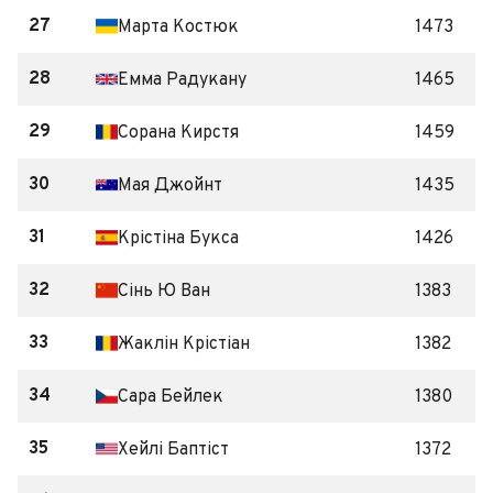
27
Марта Костюк
1473
28
Емма Радукану
1465
29
Сорана Кирстя
1459
30
Мая Джойнт
1435
31
Крістіна Букса
1426
32
Сінь Ю Ван
1383
33
Жаклін Крістіан
1382
34
Сара Бейлек
1380
35
Хейлі Баптіст
1372