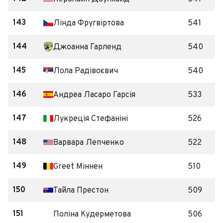
143
Лінда Фругвіртова
541
144
Джоанна Гарленд
540
145
Лола Радівоєвич
540
146
Андреа Ласаро Гарсія
533
147
Лукреція Стефаніні
526
148
Варвара Лепченко
522
149
Greet Міннен
510
150
Тайла Престон
509
151
Поліна Кудерметова
506