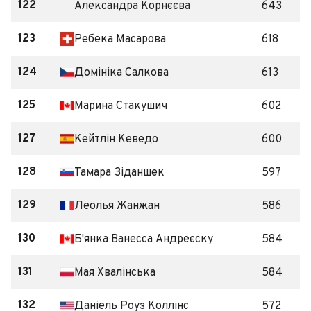
122
Александра Корнєєва
643
123
Ребека Масарова
618
124
Домініка Салкова
613
125
Марина Стакушич
602
127
Кейтлін Кеведо
600
128
Тамара Зіданшек
597
129
Леолья Жанжан
586
130
Б'янка Ванесса Андреєску
584
131
Мая Хвалінська
584
132
Даніель Роуз Коллінс
572