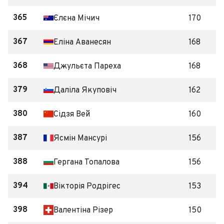
365
Єлєна Мічич
170
367
Еліна Аванесян
168
368
Джульєта Пареха
168
379
Даліла Якуповіч
162
380
Сідзя Вей
160
387
Ясмін Мансурі
156
388
Гергана Топалова
156
394
Вікторія Родрігес
153
398
Валентіна Різер
150