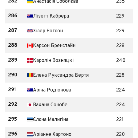
282
Анастасія Соболєва
235
286
Лізетт Кабрера
229
287
Хізер Вотсон
229
288
Карсон Бренстайн
228
289
Каролін Возняцкі
240
290
Елена Руксандра Бертя
228
291
Аріна Родіонова
224
292
Вакана Сонобе
224
295
Єлєна Малигіна
221
296
Аріанне Хартоно
220