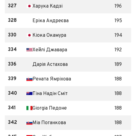
327
Харука Кадзі
196
328
Еріка Андреєва
195
330
Кіока Окамура
194
334
Хейлі Джавара
192
336
Дарія Астахова
189
339
Рената Ямріхова
188
340
Тіна Надін Сміт
188
341
Giorgia Педоне
188
342
Міа Поганкова
188