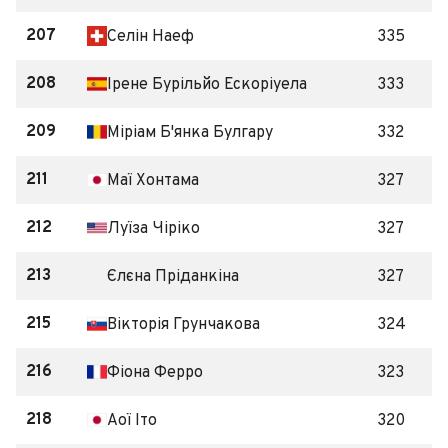
207
Селін Наеф
335
208
Ірене Бурільйо Ескоріуела
333
209
Міріам Б'янка Булгару
332
211
Маї Хонтама
327
212
Луїза Чіріко
327
213
Єлєна Пріданкіна
327
215
Вікторія Грунчакова
324
216
Фіона Ферро
323
218
Аої Іто
320