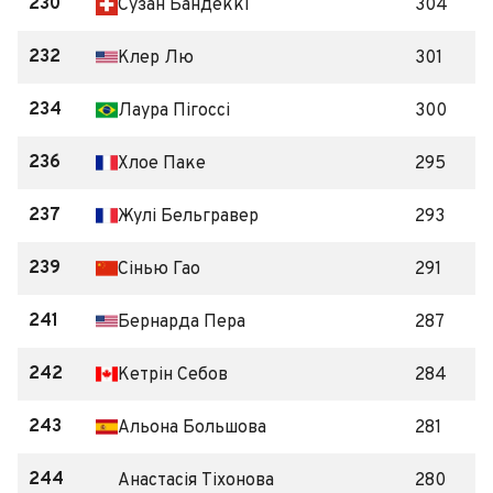
230
Сузан Бандеккі
304
232
Клер Лю
301
234
Лаура Пігоссі
300
236
Хлое Паке
295
237
Жулі Бельгравер
293
239
Сінью Гао
291
241
Бернарда Пера
287
242
Кетрін Себов
284
243
Альона Большова
281
244
Анастасія Тіхонова
280