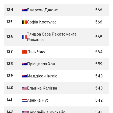
134
Емерсон Джонс
566
135
Софія Костулас
566
Тянцоа Сара Ракотоманга
136
565
Ражаона
137
Лінь Чжу
564
138
Прісцилла Хон
559
139
Меддісон Інгліс
543
140
Ельвіна Калієва
543
141
Аранча Рус
542
142
Керолайн Доулхайд
541