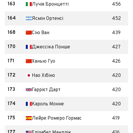
163
Лучія Бронцетті
456
164
Ясмін Ортенсі
452
168
Сію Ван
439
170
Джессіка Понше
427
171
Ханью Гуо
426
172
Нао Хібіно
420
173
Гаррієт Дарт
420
174
Кароль Монне
420
175
Лейре Ромеро Гормас
419
177
Елізабет Мандлік
416