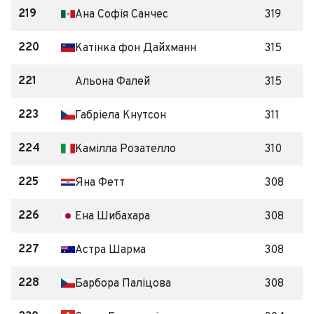
219
Ана Софія Санчес
319
220
Катінка фон Дайхманн
315
221
Альона Фалей
315
223
Габріела Кнутсон
311
224
Камілла Розателло
310
225
Яна Фетт
308
226
Ена Шибахара
308
227
Астра Шарма
308
228
Барбора Паліцова
308