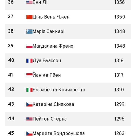
36
Енн Лі
1356
37
Цінь Вень Чжен
1350
38
Марія Саккарі
1348
39
Магдалена Френх
1348
40
Луа Буассон
1318
41
Йаніке Тйен
1317
42
Елізабетта Коччаретто
1310
43
Катеріна Сінякова
1299
44
Пейтон Стернс
1296
45
Маркета Вондроушова
1263