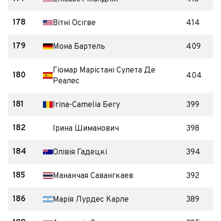
178
Вітні Осігве
414
179
Мона Бартель
409
Гіомар Марістані Сулета Де
180
404
Реалес
181
Irina-Camelia Бегу
399
182
Ірина Шиманович
398
184
Олівія Гадецкі
394
185
Мананчая Савангкаев
392
186
Марія Лурдес Карле
389