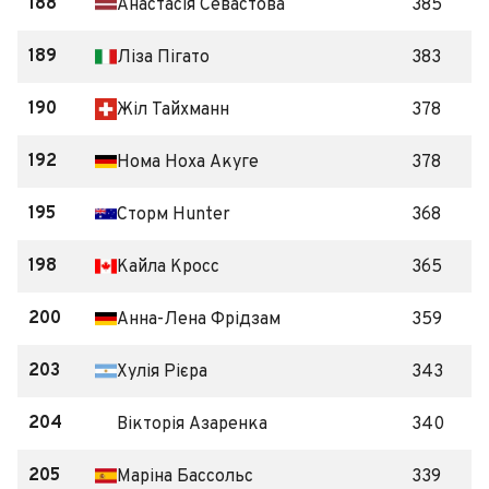
188
Анастасія Севастова
385
189
Ліза Пігато
383
190
Жіл Тайхманн
378
192
Нома Ноха Акуге
378
195
Сторм Hunter
368
198
Кайла Кросс
365
200
Анна-Лена Фрідзам
359
203
Хулія Рієра
343
204
Вікторія Азаренка
340
205
Маріна Бассольс
339