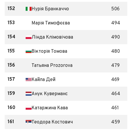
152
Нурія Бранкаччо
506
153
Марія Тимофєєва
494
154
Лінда Клімовічова
490
155
Вікторія Томова
480
156
Татьяна Prozorova
479
157
Кайла Дей
469
159
Анук Куверманс
464
160
Катаржина Кава
461
161
Теодора Костович
459