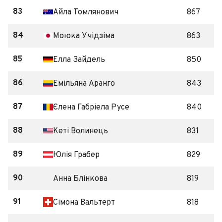
83
Айла Томлянович
867
84
Моюка Учідзіма
863
85
Елла Зайдель
850
86
Емільяна Аранго
843
87
Єлена Габріела Русе
840
88
Кеті Волинець
831
89
Юлія Грабер
829
90
Анна Блінкова
819
91
Сімона Вальтерт
818