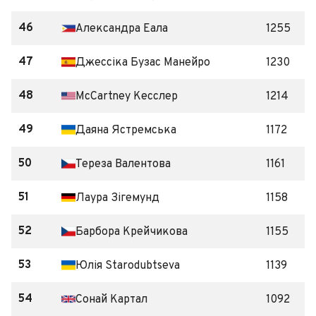
46
Александра Еала
1255
47
Джессіка Бузас Манейро
1230
48
McCartney Кесслер
1214
49
Даяна Ястремська
1172
50
Тереза Валентова
1161
51
Лаура Зігемунд
1158
52
Барбора Крейчикова
1155
53
Юлія Starodubtseva
1139
54
Сонай Картал
1092