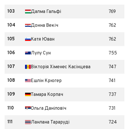
103
Далма Гальфі
769
104
Донна Векіч
762
105
Катя Юван
762
106
Лулу Сун
755
107
Вікторія Хіменес Касінцева
747
108
Ешлін Крюгер
741
109
Тамара Корпач
737
110
Ольга Даніловіч
731
111
Ланлана Тараруді
724