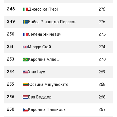
248
Джессіка П'єрі
276
249
Кайса Рінальдо Перссон
276
250
Селена Янічевич
275
251
Mingge Сюй
274
253
Кароліна Алвеш
270
254
Хіна Інуе
269
255
Юстина Мікульскіте
268
256
Ева Веддер
268
258
Кароліна Плішкова
267