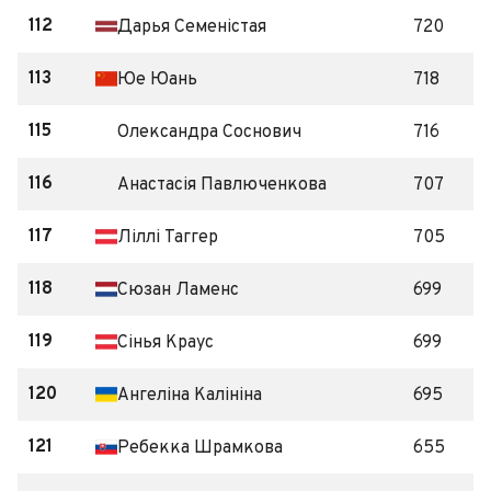
112
Дарья Семеністая
720
113
Юе Юань
718
115
Олександра Соснович
716
116
Анастасія Павлюченкова
707
117
Ліллі Таггер
705
118
Сюзан Ламенс
699
119
Сінья Краус
699
120
Ангеліна Калініна
695
121
Ребекка Шрамкова
655