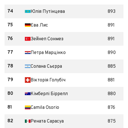
74
Юлія Путінцева
893
75
Єва Лис
891
76
Зейнеп Сонмез
891
77
Петра Марцінко
890
78
Солана Сьєрра
885
79
Вікторія Голубіч
881
80
Кімберлі Біррелл
880
81
Camila Osorio
876
82
Рената Сарасуа
875