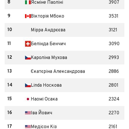
8
Ясміне Паоліні
3907
9
Вікторія Мбоко
3531
10
Мірра Андрєєва
3121
11
Белінда Бенчич
3090
12
Кароліна Мухова
2993
13
Єкатєріна Александрова
2886
14
Linda Носкова
2801
15
Наомі Осака
2324
16
Іва Йович
2270
17
Медісон Кіз
2161