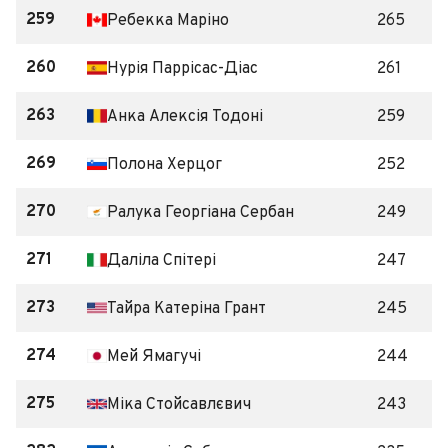
259
Ребекка Маріно
265
260
Нурія Паррісас-Діас
261
263
Анка Алексія Тодоні
259
269
Полона Херцог
252
270
Ралука Георгіана Сербан
249
271
Даліла Спітері
247
273
Тайра Катеріна Грант
245
274
Мей Ямагучі
244
275
Міка Стойсавлєвич
243