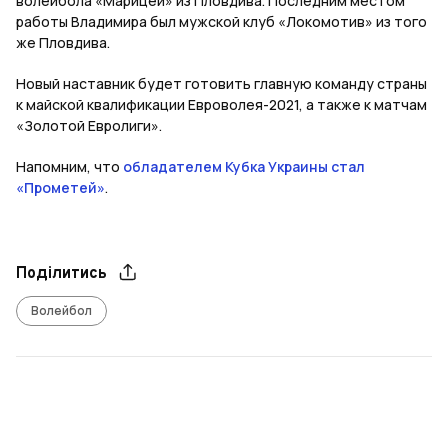
волейбола «Марицей» из Пловдива. Последним местом
работы Владимира был мужской клуб «Локомотив» из того
же Пловдива.
Новый наставник будет готовить главную команду страны
к майской квалификации Евроволея-2021, а также к матчам
«Золотой Евролиги».
Напомним, что
обладателем Кубка Украины стал
«Прометей»
.
Поділитись
Волейбол