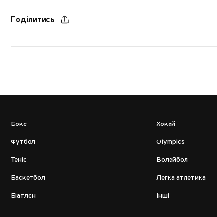
Поділитись
Бокс
Хокей
Футбол
Olympics
Теніс
Волейбол
Баскетбол
Легка атлетика
Біатлон
Інші