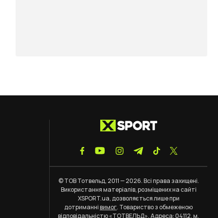
© ТОВ Тотвельд, 2011 — 2026. Всі права захищені.
Використання матеріалів, розміщених на сайті
XSPORT.ua, дозволяється лише при
дотриманні
вимог
. Товариство з обмеженою
відповідальністю «ТОТВЕЛЬД». Адреса: 04112, м.