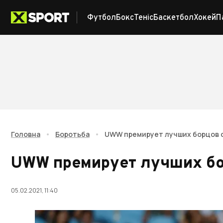
Футбол
Бокс
Теніс
Баскетбол
Хокей
П
Головна
•
Боротьба
•
UWW премирует лучших борцов 
UWW премирует лучших бо
05.02.2021, 11:40