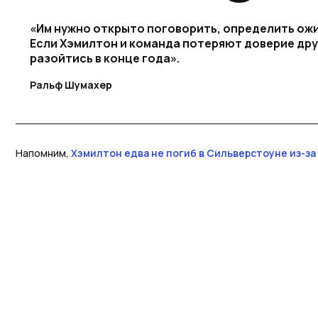
«Им нужно открыто поговорить, определить ожи
Если Хэмилтон и команда потеряют доверие друг
разойтись в конце года».
Ральф Шумахер
Напомним,
Хэмилтон едва не погиб в Сильверстоуне из-з