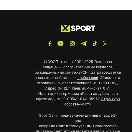
© ООО Тотвельд, 2011 - 2025. Все права
защищены. Использование материалов,
размещенных на сайте XSPORT.ua, разрешается
только при соблюдении
требований
. Общество с
ограниченной ответственностью "ТОТВЕЛЬД".
Адрес: 04112, г. Киев, ул. Рижская, 8-А.
Идентификатор медиа в Реестре субъектов в
сфере медиа: L10-00340, R40-05982
Структура
собственности
Этот Сайт предназначен для лиц старше 21
года.
Заходя на Сайт и пользуясь им, Пользователь
подтверждает, что он является лицом, которое