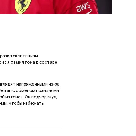
разил скептицизм
юиса Хэмилтона
в составе
ыглядят напряженными из-за
errari с обменом позициями
 из гонок. Он подчеркнул,
емы, чтобы избежать