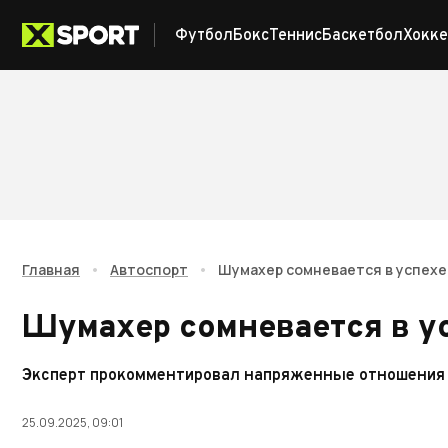
Футбол
Бокс
Теннис
Баскетбол
Хокке
Главная
•
Автоспорт
•
Шумахер сомневается в успехе 
Шумахер сомневается в ус
Эксперт прокомментировал напряженные отношения 
25.09.2025, 09:01