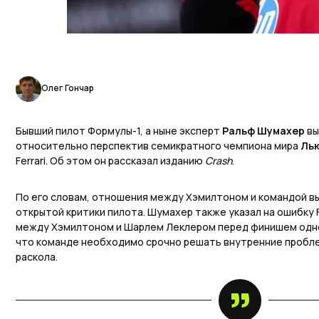
Олег Гончар
Бывший пилот Формулы-1, а ныне эксперт
Ральф Шумахер
вы
относительно перспектив семикратного чемпиона мира
Ль
Ferrari. Об этом он рассказал изданию
Crash
.
По его словам, отношения между Хэмилтоном и командой в
открытой критики пилота. Шумахер также указал на ошибку F
между Хэмилтоном и Шарлем Леклером перед финишем одной
что команде необходимо срочно решать внутренние пробл
раскола.