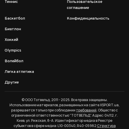
Теннис
Пользовательское
соглашение
Баскетбол
Конфиденциальность
Биатлон
Хоккей
Olympics
Волейбол
Легка атлетика
Другие
© ООО Тотвельд, 2011 - 2025. Все права защищены.
Использование материалов, размещенных на сайте XSPORT.ua,
разрешается только при соблюдении
требований
. Общество с
ограниченной ответственностью "ТОТВЕЛЬД". Адрес: 04112, г.
Киев, ул. Рижская, 8-А. Идентификатор медиа в Реестре
субъектов в сфере медиа: L10-00340, R40-05982
Структура