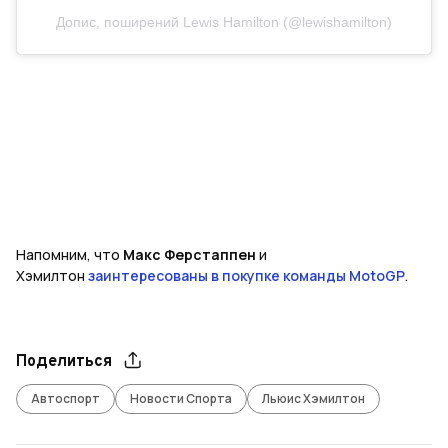
Допис, поширений Lewis Hamilton (@lewishamilton)
Напомним, что
Макс Ферстаппен
и
Хэмилтон
заинтересованы в покупке команды MotoGP
.
Поделиться
Автоспорт
Новости Спорта
Льюис Хэмилтон