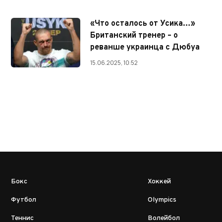
«Что осталось от Усика…»
Британский тренер – о
реванше украинца с Дюбуа
15.06.2025, 10:52
Бокс
Хоккей
Футбол
Olympics
Теннис
Волейбол