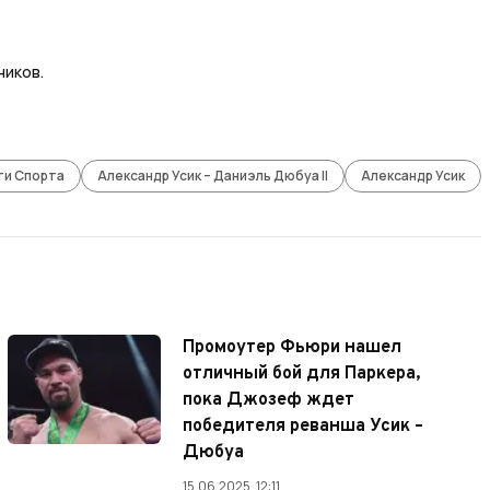
ников.
ти Спорта
Александр Усик – Даниэль Дюбуа II
Александр Усик
Промоутер Фьюри нашел
отличный бой для Паркера,
пока Джозеф ждет
победителя реванша Усик –
Дюбуа
15.06.2025, 12:11