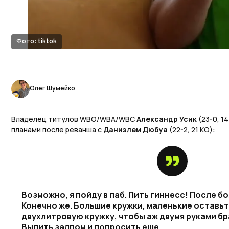
Фото: tiktok
Олег Шумейко
Владелец титулов WBO/WBA/WBC
Александр Усик
(23-0, 1
планами после реванша с
Даниэлем Дюбуа
(22-2, 21 KO):
Возможно, я пойду в паб. Пить гиннесс! После б
Конечно же. Большие кружки, маленькие оставь
двухлитровую кружку, чтобы аж двумя руками бр
Выпить залпом и попросить еще.