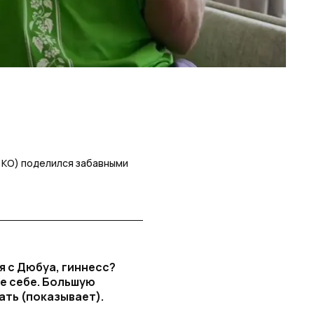
4 KO) поделился забавными
оя с Дюбуа, гиннесс?
те себе. Большую
ать (показывает).