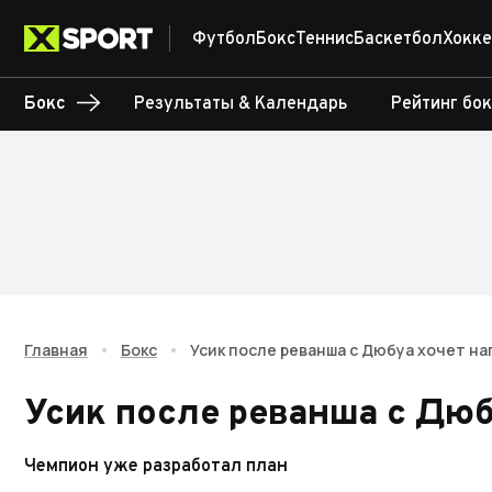
Футбол
Бокс
Теннис
Баскетбол
Хокке
Бокс
Результаты & Календарь
Рейтинг бо
Главная
•
Бокс
•
Усик после реванша с Дюбуа хочет н
Усик после реванша с Дюб
Чемпион уже разработал план