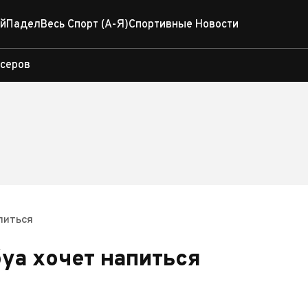
й
Падел
Весь Спорт (А-Я)
Спортивные Новости
ксеров
апиться
уа хочет напиться