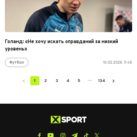
Голанд: «Не хочу искать оправданий за низкий
уровень»
Футбол
10.02.2026, 11:46
…
1
2
3
4
5
134