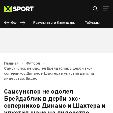
Футбол
Результаты и Календарь
Таблицы
Б
Главная
•
Футбол
•
Самсунспор не одолел Брейдаблик в дерби экс-
соперников Динамо и Шахтера и упустил шанс на
лидерство. Видео
Самсунспор не одолел
Брейдаблик в дерби экс-
соперников Динамо и Шахтера и