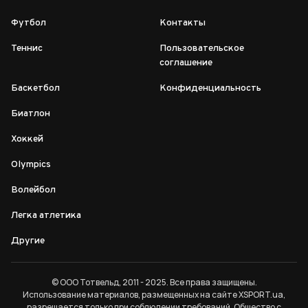
Футбол
Контакты
Теннис
Пользовательское
соглашение
Баскетбол
Конфиденциальность
Биатлон
Хоккей
Olympics
Волейбол
Легка атлетика
Другие
© ООО Тотвельд, 2011 - 2025. Все права защищены.
Использование материалов, размещенных на сайте XSPORT.ua,
разрешается только при соблюдении
требований
. Общество с