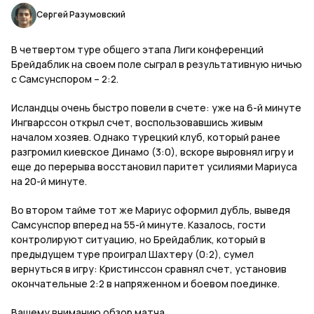
Сергей Разумовский
В четвертом туре общего этапа Лиги конференций
Брейдаблик на своем поле сыграл в результативную ничью
с Самсунспором – 2:2.
Исландцы очень быстро повели в счете: уже на 6-й минуте
Ингварссон открыл счет, воспользовавшись живым
началом хозяев. Однако турецкий клуб, который ранее
разгромил киевское Динамо (3:0), вскоре выровнял игру и
еще до перерыва восстановил паритет усилиями Мариуса
на 20-й минуте.
Во втором тайме тот же Мариус оформил дубль, выведя
Самсунспор вперед на 55-й минуте. Казалось, гости
контролируют ситуацию, но Брейдаблик, который в
предыдущем туре проиграл Шахтеру (0:2), сумел
вернуться в игру: Кристинссон сравнял счет, установив
окончательные 2:2 в напряженном и боевом поединке.
Вашему вниманию обзор матча.