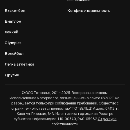
соглашение
Баскетбол
Конфиденциальность
Биатлон
Хоккей
Olympics
Волейбол
Легка атлетика
Другие
© ООО Тотвельд, 2011 - 2025. Все права защищены.
Использование материалов, размещенных на сайте XSPORT.ua,
разрешается только при соблюдении
требований
. Общество с
ограниченной ответственностью "ТОТВЕЛЬД". Адрес: 04112, г.
Киев, ул. Рижская, 8-А. Идентификатор медиа в Реестре
субъектов в сфере медиа: L10-00340, R40-05982
Структура
собственности