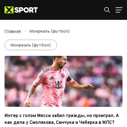
Главная
•
Монреаль (футбол)
Монреаль (футбол)
Монреаль (футбол)
Интер с голом Месси забил трижды, но проиграл. А
как дела у Смолякова, Синчука и Чеберка в МЛС?