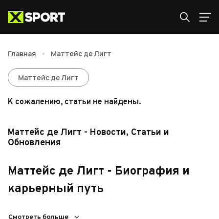
Главная
•
Маттейс де Лигт
Маттейс де Лигт
Маттейс де Лигт
К сожалению, статьи не найдены.
Маттейс де Лигт - Новости, Статьи и
Обновления
Маттейс де Лигт - Биография и
карьерный путь
Маттейс де Лигт — голландский профессиональный
Смотреть больше