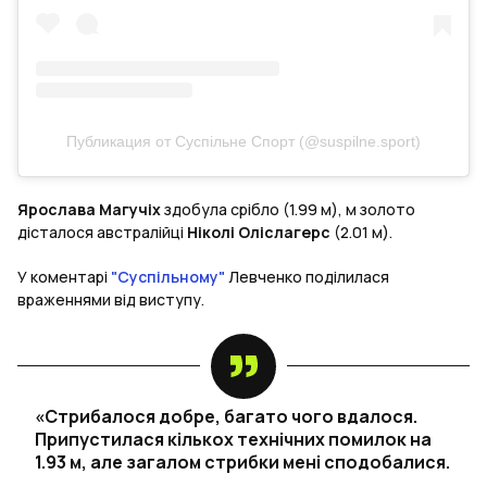
Публикация от Суспільне Спорт (@suspilne.sport)
Ярослава Магучіх
здобула срібло (1.99 м), м золото
дісталося австралійці
Ніколі Оліслагерс
(2.01 м).
У коментарі
"Суспільному"
Левченко поділилася
враженнями від виступу.
«Стрибалося добре, багато чого вдалося.
Припустилася кількох технічних помилок на
1.93 м, але загалом стрибки мені сподобалися.