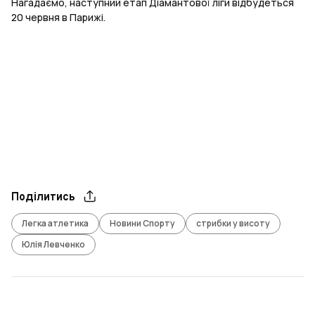
Нагадаємо, наступний етап Діамантової ліги відбудеться
20 червня в Парижі.
Поділитись
Легка атлетика
Новини Спорту
стрибки у висоту
Юлія Левченко