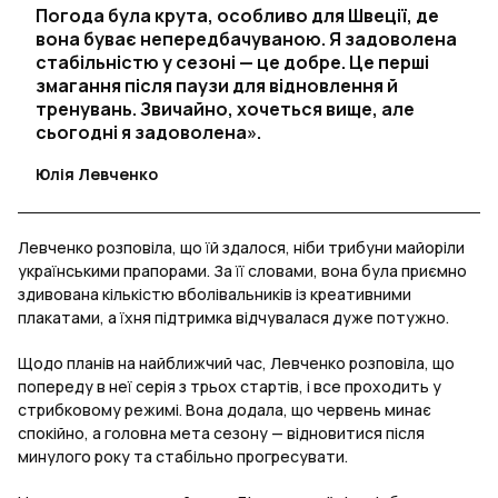
Погода була крута, особливо для Швеції, де
вона буває непередбачуваною. Я задоволена
стабільністю у сезоні — це добре. Це перші
змагання після паузи для відновлення й
тренувань. Звичайно, хочеться вище, але
сьогодні я задоволена».
Юлія Левченко
Левченко розповіла, що їй здалося, ніби трибуни майоріли
українськими прапорами. За її словами, вона була приємно
здивована кількістю вболівальників із креативними
плакатами, а їхня підтримка відчувалася дуже потужно.
Щодо планів на найближчий час, Левченко розповіла, що
попереду в неї серія з трьох стартів, і все проходить у
стрибковому режимі. Вона додала, що червень минає
спокійно, а головна мета сезону — відновитися після
минулого року та стабільно прогресувати.