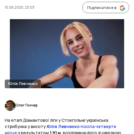
15.06.2025, 23:03
Підписатися в
Юлія Левченко
Олег Гончар
На етапі Діамантової ліги у Стокгольмі українська
стрибунка у висоту
Юлія Левченко
посіла четверте
місце
з результатом
1.91 м
, розділивши його зі шведкою