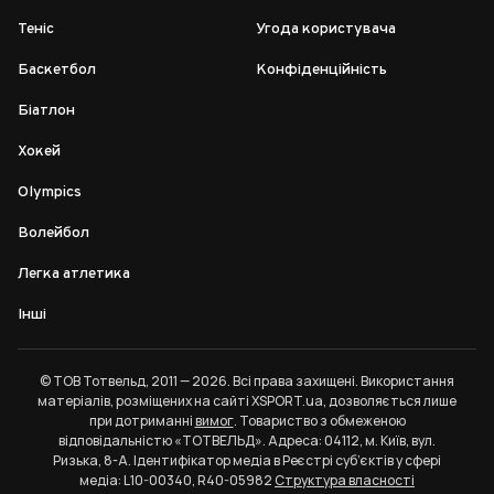
Теніс
Угода користувача
Баскетбол
Конфіденційність
Біатлон
Хокей
Olympics
Волейбол
Легка атлетика
Інші
© ТОВ Тотвельд, 2011 — 2026. Всі права захищені. Використання
матеріалів, розміщених на сайті XSPORT.ua, дозволяється лише
при дотриманні
вимог
. Товариство з обмеженою
відповідальністю «ТОТВЕЛЬД». Адреса: 04112, м. Київ, вул.
Ризька, 8-А. Ідентифікатор медіа в Реєстрі суб’єктів у сфері
медіа: L10-00340, R40-05982
Структура власності