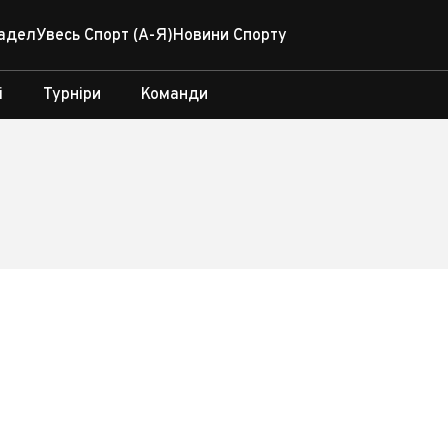
адел
Увесь Спорт (А-Я)
Новини Спорту
і
Турніри
Команди