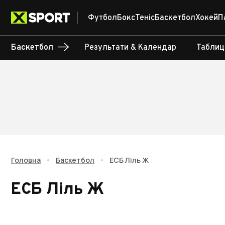
Футбол
Бокс
Теніс
Баскетбол
Хокей
П
Баскетбол
Результати & Календар
Таблиц
Головна
•
Баскетбол
•
ЕСБ Ліль Ж
ЕСБ Ліль Ж