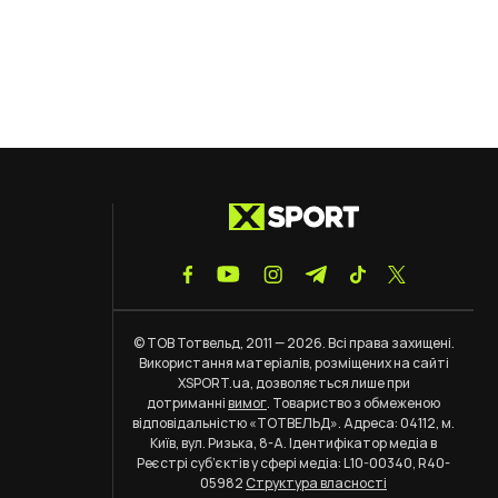
© ТОВ Тотвельд, 2011 — 2026. Всі права захищені.
Використання матеріалів, розміщених на сайті
XSPORT.ua, дозволяється лише при
дотриманні
вимог
. Товариство з обмеженою
відповідальністю «ТОТВЕЛЬД». Адреса: 04112, м.
Київ, вул. Ризька, 8-А. Ідентифікатор медіа в
Реєстрі суб’єктів у сфері медіа: L10-00340, R40-
05982
Структура власності