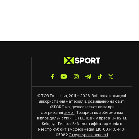
© ТОВ Тотвельд, 2011 — 2026. Всі права захищені.
Використання матеріалів, розміщених на сайті
XSPORT.ua, дозволяється лише при
дотриманні
вимог
. Товариство з обмеженою
відповідальністю «ТОТВЕЛЬД». Адреса: 04112, м.
Київ, вул. Ризька, 8-А. Ідентифікатор медіа в
Реєстрі суб’єктів у сфері медіа: L10-00340, R40-
05982
Структура власності