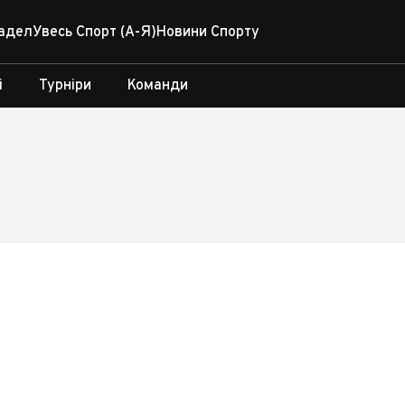
адел
Увесь Спорт (А-Я)
Новини Спорту
і
Турніри
Команди