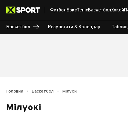
Футбол
Бокс
Теніс
Баскетбол
Хокей
П
Баскетбол
Результати & Календар
Таблиц
Головна
•
Баскетбол
•
Мілуокі
Мілуокі