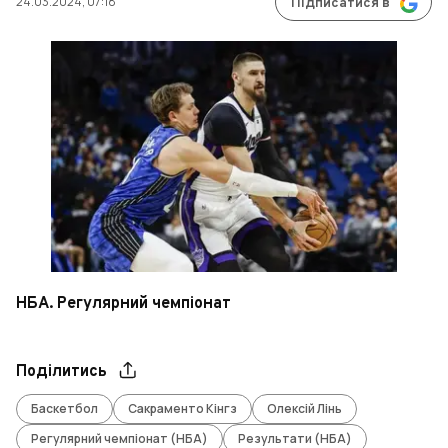
24.03.2024, 07:18
Підписатися в
НБА. Регулярний чемпіонат
Поділитись
Баскетбол
Сакраменто Кінгз
Олексій Лінь
Регулярний чемпіонат (НБА)
Результати (НБА)