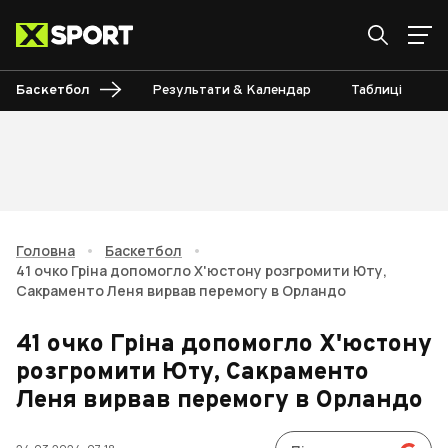
Баскетбол
Результати & Календар
Таблиці
Головна
•
Баскетбол
•
41 очко Гріна допомогло Х'юстону розгромити Юту,
Сакраменто Леня вирвав перемогу в Орландо
41 очко Гріна допомогло Х'юстону
розгромити Юту, Сакраменто
Леня вирвав перемогу в Орландо