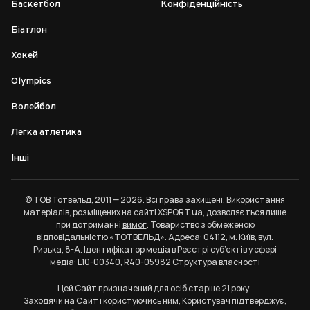
Баскетбол
Конфіденційність
Біатлон
Хокей
Olympics
Волейбол
Легка атлетика
Інші
© ТОВ Тотвельд, 2011 — 2026. Всі права захищені. Використання
матеріалів, розміщених на сайті XSPORT.ua, дозволяється лише
при дотриманні
вимог
. Товариство з обмеженою
відповідальністю «ТОТВЕЛЬД». Адреса: 04112, м. Київ, вул.
Ризька, 8-А. Ідентифікатор медіа в Реєстрі суб’єктів у сфері
медіа: L10-00340, R40-05982
Структура власності
Цей Сайт призначений для осіб старше 21 року.
Заходячи на Сайт і користуючись ним, Користувач підтверджує,