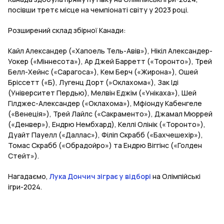
посівши третє місце на чемпіонаті світу у 2023 році.
Розширений склад збірної Канади:
Кайл Александер («Хапоель Тель-Авів»), Нікіл Александер-
Уокер («Міннесота»), Ар Джей Барретт («Торонто»), Трей
Белл-Хейнс («Сарагоса»), Кем Берч («Жирона»), Ошей
Бріссетт («Б), Лугенц Дорт (»Оклахома«), Зак Іді
(Університет Пердью), Мелвін Еджім («Унікаха»), Шей
Гілджес-Александер («Оклахома»), Мфіонду Кабенгеле
(«Венеція»), Трей Лайлс («Сакраменто»), Джамал Мюррей
(«Денвер»), Ендрю Нембхард), Келлі Олінік («Торонто»),
Дуайт Пауелл («Даллас»), Філіп Скрабб («Бахчешехір»),
Томас Скрабб («Обрадойро») та Ендрю Віггінс («Голден
Стейт»).
Нагадаємо,
Лука Дончич зіграє у відборі
на Олімпійські
ігри-2024.