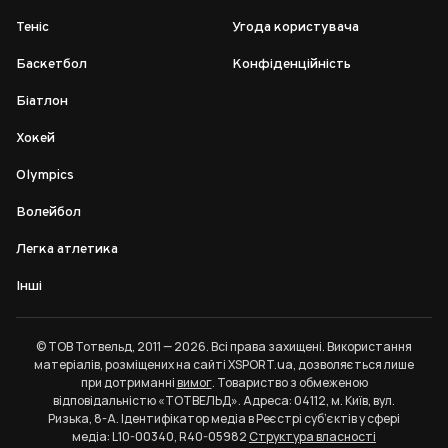
Теніс
Угода користувача
Баскетбол
Конфіденційність
Біатлон
Хокей
Olympics
Волейбол
Легка атлетика
Інші
© ТОВ Тотвельд, 2011 — 2026. Всі права захищені. Використання
матеріалів, розміщених на сайті XSPORT.ua, дозволяється лише
при дотриманні
вимог
. Товариство з обмеженою
відповідальністю «ТОТВЕЛЬД». Адреса: 04112, м. Київ, вул.
Ризька, 8-А. Ідентифікатор медіа в Реєстрі суб’єктів у сфері
медіа: L10-00340, R40-05982
Структура власності