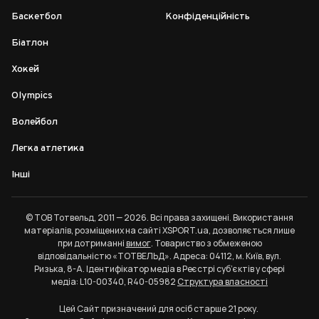
Баскетбол
Конфіденційність
Біатлон
Хокей
Olympics
Волейбол
Легка атлетика
Інші
© ТОВ Тотвельд, 2011 — 2026. Всі права захищені. Використання
матеріалів, розміщених на сайті XSPORT.ua, дозволяється лише
при дотриманні
вимог
. Товариство з обмеженою
відповідальністю «ТОТВЕЛЬД». Адреса: 04112, м. Київ, вул.
Ризька, 8-А. Ідентифікатор медіа в Реєстрі суб’єктів у сфері
медіа: L10-00340, R40-05982
Структура власності
Цей Сайт призначений для осіб старше 21 року.