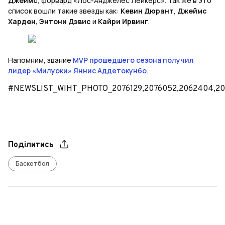
Джеймс
, форвард «Лос-Анджелес Лейкерс». Так же в это
список вошли такие звезды как:
Кевин Дюрант
,
Джеймс
Харден,
Энтони Дэвис
и
Кайри Ирвинг
.
Напомним, звание
MVP прошедшего сезона получил
лидер «Милуоки» Яннис Аддетокунбо
.
#NEWSLIST_WIHT_PHOTO_2076129,2076052,2062404,20
Поділитись
Баскетбол