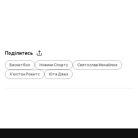
Поділитись
Баскетбол
Новини Спорту
Святослав Михайлюк
Х'юстон Рокетс
Юта Джаз