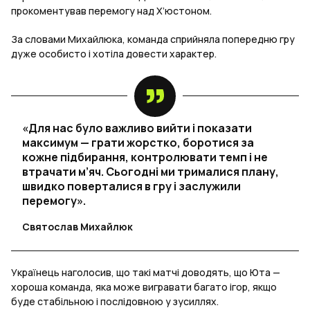
прокоментував перемогу над Х’юстоном.
За словами Михайлюка, команда сприйняла попередню гру
дуже особисто і хотіла довести характер.
«Для нас було важливо вийти і показати
максимум — грати жорстко, боротися за
кожне підбирання, контролювати темп і не
втрачати м’яч. Сьогодні ми трималися плану,
швидко поверталися в гру і заслужили
перемогу».
Святослав Михайлюк
Українець наголосив, що такі матчі доводять, що Юта —
хороша команда, яка може вигравати багато ігор, якщо
буде стабільною і послідовною у зусиллях.