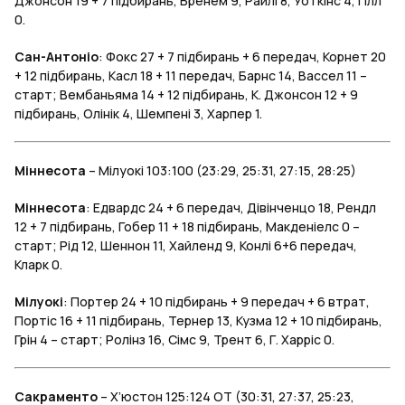
Джонсон 19 + 7 підбирань, Бренем 9, Райлі 8, Уоткінс 4, Гілл
0.
Сан-Антоніо
: Фокс 27 + 7 підбирань + 6 передач, Корнет 20
+ 12 підбирань, Касл 18 + 11 передач, Барнс 14, Вассел 11 –
старт; Вембаньяма 14 + 12 підбирань, К. Джонсон 12 + 9
підбирань, Олінік 4, Шемпені 3, Харпер 1.
Міннесота
– Мілуокі 103:100 (23:29, 25:31, 27:15, 28:25)
Міннесота
: Едвардс 24 + 6 передач, Дівінченцо 18, Рендл
12 + 7 підбирань, Гобер 11 + 18 підбирань, Макденіелс 0 –
старт; Рід 12, Шеннон 11, Хайленд 9, Конлі 6+6 передач,
Кларк 0.
Мілуокі
: Портер 24 + 10 підбирань + 9 передач + 6 втрат,
Портіс 16 + 11 підбирань, Тернер 13, Кузма 12 + 10 підбирань,
Грін 4 – старт; Ролінз 16, Сімс 9, Трент 6, Г. Харріс 0.
Сакраменто
– Х’юстон 125:124 OT (30:31, 27:37, 25:23,