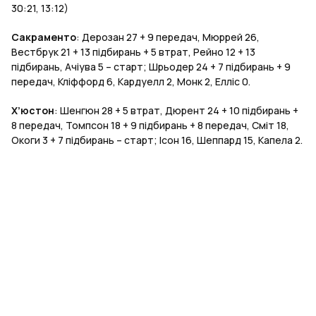
30:21, 13:12)
Сакраменто
: Дерозан 27 + 9 передач, Мюррей 26,
Вестбрук 21 + 13 підбирань + 5 втрат, Рейно 12 + 13
підбирань, Ачіува 5 – старт; Шрьодер 24 + 7 підбирань + 9
передач, Кліффорд 6, Кардуелл 2, Монк 2, Елліс 0.
Х’юстон
: Шенгюн 28 + 5 втрат, Дюрент 24 + 10 підбирань +
8 передач, Томпсон 18 + 9 підбирань + 8 передач, Сміт 18,
Окоги 3 + 7 підбирань – старт; Ісон 16, Шеппард 15, Капела 2.