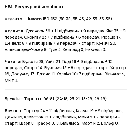
НБА. Регулярний чемпіонат
Атланта –
Чикаго
150:152 (38:38, 35:45, 42:33, 35:36)
Атланта
: Джонсон 36 + 11 підбирань + 9 передач, Янг 35 + 9
передач, Оконгву 23 + 7 підбирань + 6 передач, Рісаше 17,
Деніелс 8 + 9 підбирань + 9 передач – старт; Крейчі 20,
Александер-Уокер 9, Гуйє 2, Кеннард 0, Ньюелл 0.
Чикаго
: Бузеліс 28, Уайт 21, Гідді 19 + 9 підбирань + 12
передач, Окоро 14, Вучевич 13 + 6 передач – старт; Хертер
16, Досунму 13, Джонс 11, Коллінз 10+7 підбирань, Вільямс 4,
Сміт 3.
Бруклін –
Торонто
96:81 (24:18, 25:21, 18:26, 29:16)
Бруклін
: Портер 24 + 11 підбирань, Клауні 19 + 9 підбирань,
Демін 16, Клекстон 12 + 7 підбирань, Менн 5 + 7 передач –
старт; Шарп 8, Траоре 8, З. Вільямс 2, Мартін 2, Вольф 0.