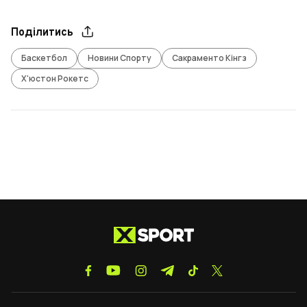
Поділитись
Баскетбол
Новини Спорту
Сакраменто Кінгз
Х'юстон Рокетс