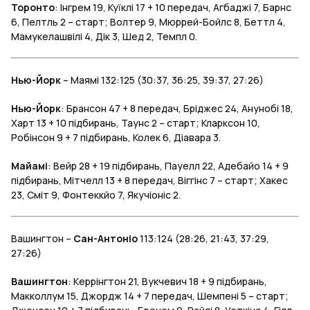
Торонто
: Інгрем 19, Куїклі 17 + 10 передач, Агбаджі 7, Барнс
6, Пелтль 2 – старт; Волтер 9, Мюррей-Бойлс 8, Беттл 4,
Мамукелашвілі 4, Дік 3, Шед 2, Темпл 0.
Нью-Йорк
– Маямі 132:125 (30:37, 36:25, 39:37, 27:26)
Нью-Йорк
: Брансон 47 + 8 передач, Бріджес 24, Анунобі 18,
Харт 13 + 10 підбирань, Таунс 2 – старт; Кларксон 10,
Робінсон 9 + 7 підбирань, Колек 6, Діавара 3.
Майамі
: Вейр 28 + 19 підбирань, Пауелл 22, Адебайо 14 + 9
підбирань, Мітчелл 13 + 8 передач, Віггінс 7 – старт; Хакес
23, Сміт 9, Фонтеккйо 7, Якучіоніс 2.
Вашингтон –
Сан-Антоніо
113:124 (28:26, 21:43, 37:29,
27:26)
Вашингтон
: Керрінгтон 21, Вукчевич 18 + 9 підбирань,
Макколлум 15, Джордж 14 + 7 передач, Шемпені 5 – старт;