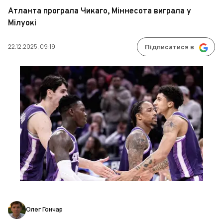
Атланта програла Чикаго, Міннесота виграла у
Мілуокі
22.12.2025, 09:19
Підписатися в
Олег Гончар