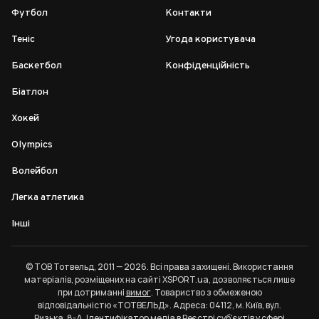
Футбол
Контакти
Теніс
Угода користувача
Баскетбол
Конфіденційність
Біатлон
Хокей
Olympics
Волейбол
Легка атлетика
Інші
© ТОВ Тотвельд, 2011 — 2026. Всі права захищені. Використання
матеріалів, розміщених на сайті XSPORT.ua, дозволяється лише
при дотриманні
вимог
. Товариство з обмеженою
відповідальністю «ТОТВЕЛЬД». Адреса: 04112, м. Київ, вул.
Ризька, 8-А. Ідентифікатор медіа в Реєстрі суб’єктів у сфері