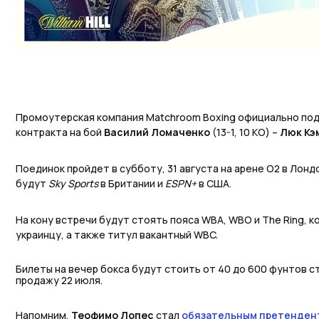
Промоутерская компания Matchroom Boxing официально по
контракта на бой
Василий Ломаченко
(13-1, 10 КО) –
Люк Кэ
Поединок пройдет в субботу, 31 августа на арене O2 в Лонд
будут
Sky Sports
в Британии и
ESPN+
в США.
На кону встречи будут стоять пояса WBA, WBO и The Ring, 
украинцу, а также титул вакантный WBC.
Билеты на вечер бокса будут стоить от 40 до 600 фунтов с
продажу 22 июля.
Напомним,
Теофимо Лопес
стал
обязательным претенден