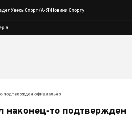
адел
Увесь Спорт (А-Я)
Новини Спорту
ерів
то подтвержден официально
л наконец-то подтвержден