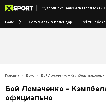
Футбол
Бокс
Теніс
Баскетбол
Хокей
П
Бокс
Результати & Календар
Рейтинг бокс
Головна
•
Бокс
•
Бой Ломаченко – Кэмпбелл наконец-
Бой Ломаченко – Кэмпбел
официально