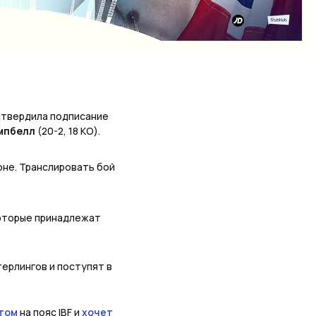
дтвердила подписание
мпбелл
(20-2, 18 КО).
оне. Транслировать бой
которые принадлежат
терлингов и поступят в
том
на пояс IBF и
хочет