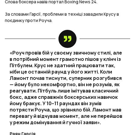
Слова боксера навів портал Boxing News 24.
За словами Гарсії, проблеми в техніці завадили Крусу в
поєдинку проти Роуча.
«Роуч провів бій у своєму звичному стилі, але
в потрібний момент грамотно пішов у клінч із
Пітбулем. Крус не здатний працювати так,
ніби це останній раунд у його житті. Коли
Ламонт почав тиснути, суперник розгубився
— йому було некомфортно, він не розумів, як
реагувати. Пітбуль лише імітував класичний
бокс, адже справжніх боксерських навичок
йому бракує. У 10–11 раундах він зумів
потрясти Роуча, що зрівняло бій. Ламонт мав
перевагу й відчував момент, але не перейшов
у режим домінування й гучної заяви».
Раян Гарсія