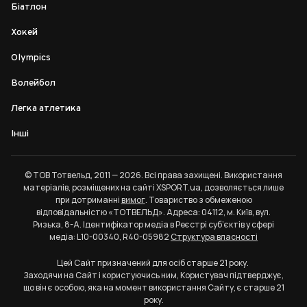
Біатлон
Хокей
Olympics
Волейбол
Легка атлетика
Інші
© ТОВ Тотвельд, 2011 — 2026. Всі права захищені. Використання
матеріалів, розміщених на сайті XSPORT.ua, дозволяється лише
при дотриманні
вимог
. Товариство з обмеженою
відповідальністю «ТОТВЕЛЬД». Адреса: 04112, м. Київ, вул.
Ризька, 8-А. Ідентифікатор медіа в Реєстрі суб’єктів у сфері
медіа: L10-00340, R40-05982
Структура власності
Цей Сайт призначений для осіб старше 21 року.
Заходячи на Сайт і користуючись ним, Користувач підтверджує,
що він є особою, яка на момент використання Сайту, є старше 21
року.