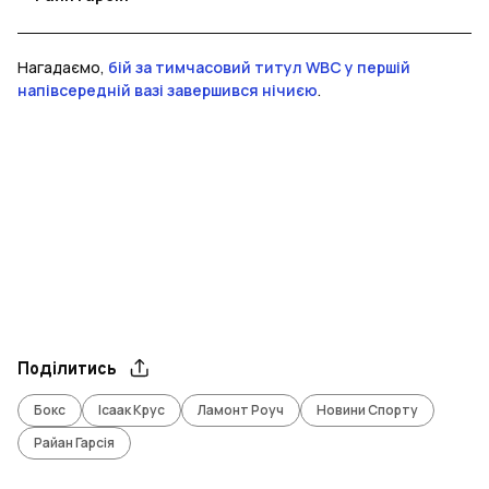
Нагадаємо,
бій за тимчасовий титул WBC у першій
напівсередній вазі завершився нічиєю
.
Поділитись
Бокс
Ісаак Крус
Ламонт Роуч
Новини Спорту
Райан Гарсія