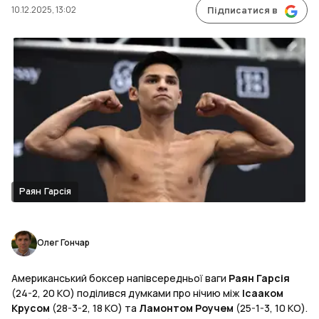
10.12.2025, 13:02
Підписатися в
Раян Гарсія
Олег Гончар
Американський боксер напівсередньої ваги
Раян Гарсія
(24-2, 20 КО) поділився думками про нічию між
Ісааком
Крусом
(28-3-2, 18 КО) та
Ламонтом Роучем
(25-1-3, 10 КО).