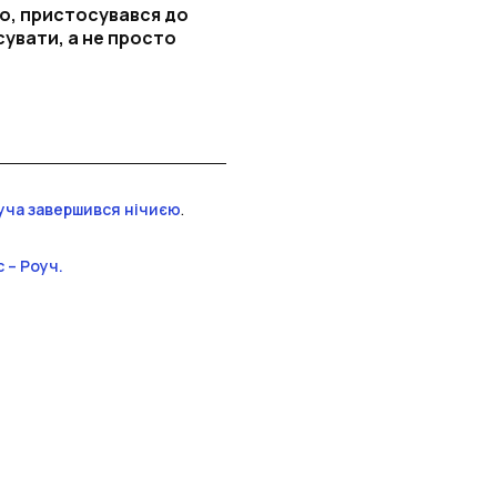
но, пристосувався до
сувати, а не просто
оуча завершився нічиєю
.
 – Роуч.