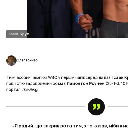
Ісаак Крус
Олег Гончар
Тимчасовий чемпіон WBC у першій напівсередній вазі
Ісаак К
повністю задоволений боєм з
Ламонтом Роучем
(25-1-3, 10
портал
The Ring
.
«Я радий, що закрив рота тим, хто казав, ніби я