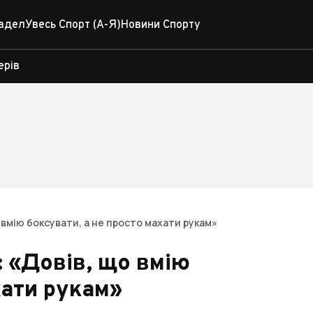
адел
Увесь Спорт (А-Я)
Новини Спорту
ерів
о вмію боксувати, а не просто махати рукам»
: «Довів, що вмію
хати рукам»