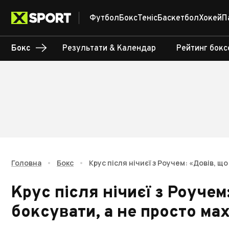
Футбол
Бокс
Теніс
Баскетбол
Хокей
П
Бокс
Результати & Календар
Рейтинг бокс
Головна
•
Бокс
•
Крус після нічиєї з Роучем: «Довів, щ
Крус після нічиєї з Роучем
боксувати, а не просто ма