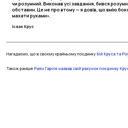
чи розумний. Виконав усі завдання, бився розум
обставин. Це не про втому — я довів, що вмію бок
махати руками».
Ісаак Крус
Нагадаємо, що в своєму крайньому поєдинку
бій Круса та Р
Також раніше
Раян Гарсія назвав свій рахунок поєдинку Крус