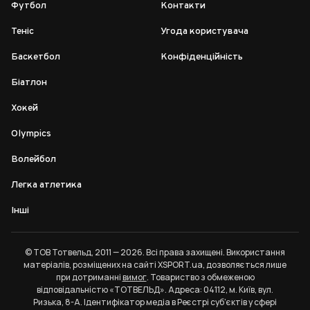
Футбол
Контакти
Теніс
Угода користувача
Баскетбол
Конфіденційність
Біатлон
Хокей
Olympics
Волейбол
Легка атлетика
Інші
© ТОВ Тотвельд, 2011 — 2026. Всі права захищені. Використання
матеріалів, розміщених на сайті XSPORT.ua, дозволяється лише
при дотриманні
вимог
. Товариство з обмеженою
відповідальністю «ТОТВЕЛЬД». Адреса: 04112, м. Київ, вул.
Ризька, 8-А. Ідентифікатор медіа в Реєстрі суб’єктів у сфері