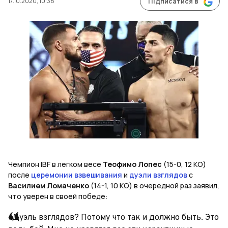
17.10.2020, 10:38
Підписатися в
Чемпион
IBF
в легком весе
Теофимо Лопес
(15-0, 12 КО)
после
церемонии взвешивания
и
дуэли взглядов
с
Василием Ломаченко
(14-1, 10 КО) в очередной раз заявил,
что уверен в своей победе:
«Дуэль взглядов? Потому что так и должно быть. Это