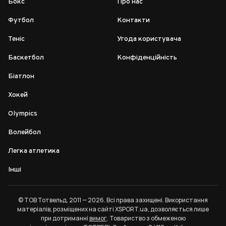
Бокс
Про нас
Футбол
Контакти
Теніс
Угода користувача
Баскетбол
Конфіденційність
Біатлон
Хокей
Olympics
Волейбол
Легка атлетика
Інші
© ТОВ Тотвельд, 2011 — 2026. Всі права захищені. Використання
матеріалів, розміщених на сайті XSPORT.ua, дозволяється лише
при дотриманні
вимог
. Товариство з обмеженою