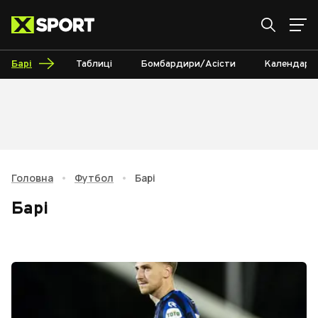
Барі
Таблиці
Бомбардири/Асісти
Календар
Головна
•
Футбол
•
Барі
Барі