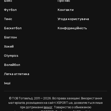
Бокс
Про нас
Футбол
Контакти
Теніс
Угода користувача
Баскетбол
Конфіденційність
Біатлон
Хокей
Olympics
Волейбол
Легка атлетика
Інші
© ТОВ Тотвельд, 2011 — 2026. Всі права захищені. Використання
матеріалів, розміщених на сайті XSPORT.ua, дозволяється лише
при дотриманні
вимог
. Товариство з обмеженою