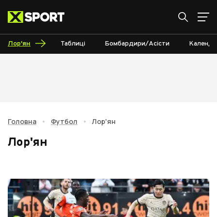
Лор'ян
Таблиці
Бомбардири/Асісти
Календа
Головна
•
Футбол
•
Лор'ян
Лор'ян