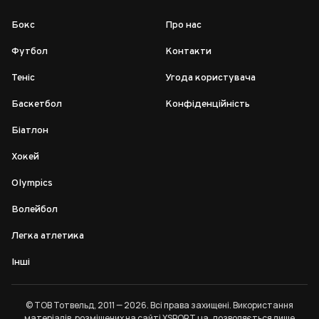
Бокс
Про нас
Футбол
Контакти
Теніс
Угода користувача
Баскетбол
Конфіденційність
Біатлон
Хокей
Olympics
Волейбол
Легка атлетика
Інші
© ТОВ Тотвельд, 2011 — 2026. Всі права захищені. Використання
матеріалів, розміщених на сайті XSPORT.ua, дозволяється лише