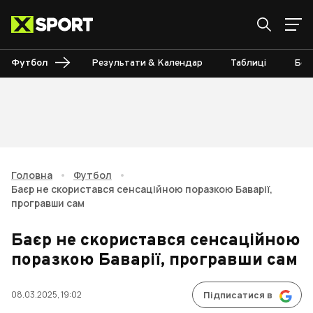
Футбол
Результати & Календар
Таблиці
Бом
Головна
•
Футбол
•
Баєр не скористався сенсаційною поразкою Баварії,
програвши сам
Баєр не скористався сенсаційною
поразкою Баварії, програвши сам
08.03.2025, 19:02
Підписатися в