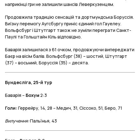
наприкінці гри не залишили шансів Леверкузенцям.
Продовжила традицію сенсацій та дортмундська Боруссія.
Виїзну перемогу Аугсбургу приніс єдиний гол Гауелеу.
Вольфсбург і Штутгарт також не зуміли переграти Санкт-
Паулі та Гольштайн Кіль відповідно.
Баварія залишилася з 61 очком, продовжуючи випереджати
Баєр на вісім балів. Вольфсбург (38) – шостий, Штутгарт
(37) – восьмий, Боруссія (35) – десята.
Бундесліга, 25-й тур
Баварія –
Бохум
2:3
Голи:
Геррейру, 14, 28 – Медич, 31, Сіссоко, 51, Беро, 71
Вилучення:
Пальїнья, 43