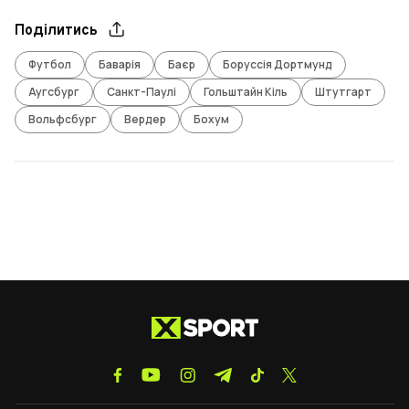
Поділитись
Футбол
Баварія
Баєр
Боруссія Дортмунд
Аугсбург
Санкт-Паулі
Гольштайн Кіль
Штутгарт
Вольфсбург
Вердер
Бохум