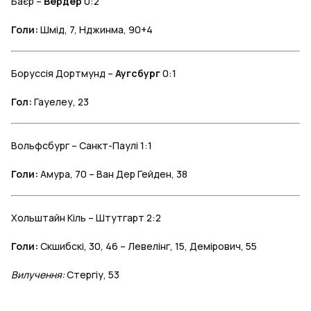
Баєр –
Вердер
0:2
Голи:
Шмід, 7, Нджинма, 90+4
Боруссія Дортмунд –
Аугсбург
0:1
Гол:
Гауелеу, 23
Вольфсбург – Санкт-Паулі 1:1
Голи:
Амура, 70 – Ван Дер Гейден, 38
Хольштайн Кіль – Штутгарт 2:2
Голи:
Скшибскі, 30, 46 – Левелінг, 15, Демірович, 55
Вилучення:
Стергіу, 53