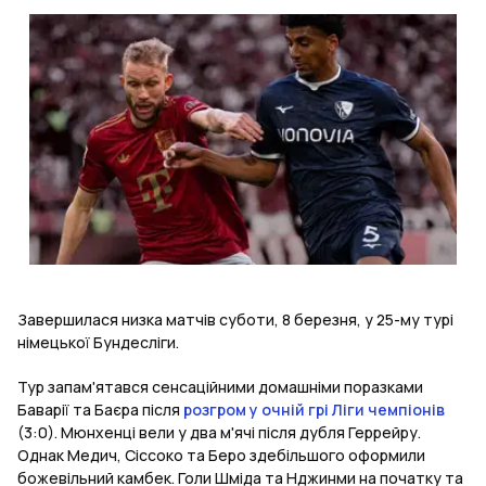
Завершилася низка матчів суботи, 8 березня, у 25-му турі
німецької Бундесліги.
Тур запам'ятався сенсаційними домашніми поразками
Баварії та Баєра після
розгром у очній грі Ліги чемпіонів
(3:0). Мюнхенці вели у два м'ячі після дубля Геррейру.
Однак Медич, Сіссоко та Беро здебільшого оформили
божевільний камбек. Голи Шміда та Нджинми на початку та