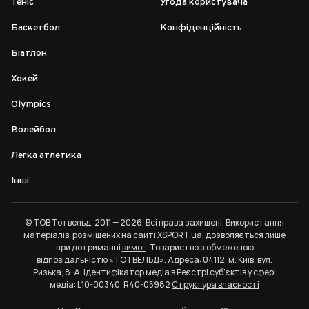
Теніс
Угода користувача
Баскетбол
Конфіденційність
Біатлон
Хокей
Olympics
Волейбол
Легка атлетика
Інші
© ТОВ Тотвельд, 2011 — 2026. Всі права захищені. Використання
матеріалів, розміщених на сайті XSPORT.ua, дозволяється лише
при дотриманні
вимог
. Товариство з обмеженою
відповідальністю «ТОТВЕЛЬД». Адреса: 04112, м. Київ, вул.
Ризька, 8-А. Ідентифікатор медіа в Реєстрі суб’єктів у сфері
медіа: L10-00340, R40-05982
Структура власності