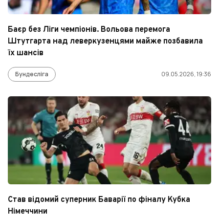
Баєр без Ліги чемпіонів. Вольова перемога
Штутгарта над леверкузенцями майже позбавила
їх шансів
Бундесліга
09.05.2026, 19:36
Став відомий суперник Баварії по фіналу Кубка
Німеччини