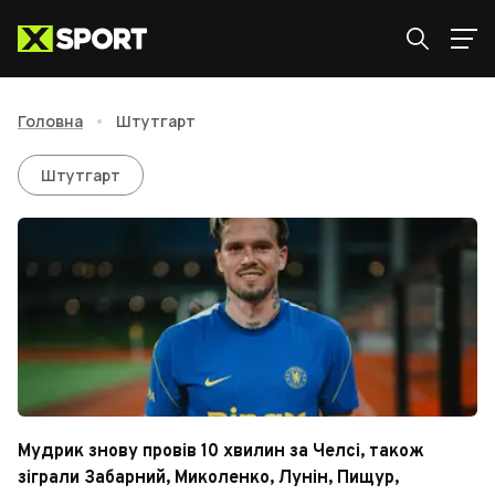
Головна
•
Штутгарт
Штутгарт
Штутгарт
Мудрик знову провів 10 хвилин за Челсі, також
зіграли Забарний, Миколенко, Лунін, Пищур,