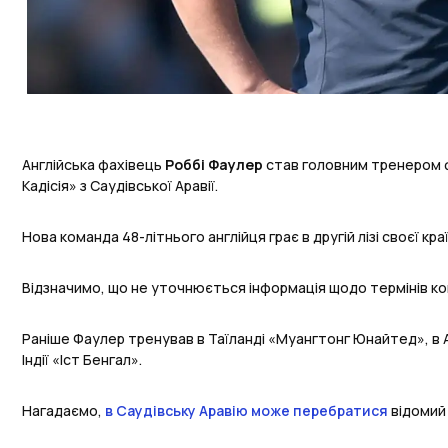
Англійська фахівець
Роббі Фаулер
став головним тренером 
Кадісія» з Саудівської Аравії.
Нова команда 48-літнього англійця грає в другій лізі своєї краї
Відзначимо, що не уточнюється інформація щодо термінів к
Раніше Фаулер тренував в Таїланді «Муангтонг Юнайтед», в Ав
Індії «Іст Бенгал».
Нагадаємо,
в Саудівську Аравію може перебратися
відомий