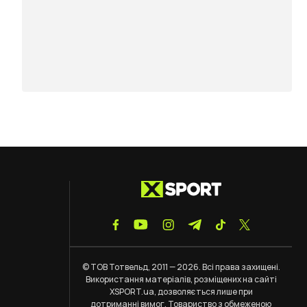
© ТОВ Тотвельд, 2011 — 2026. Всі права захищені.
Використання матеріалів, розміщених на сайті
XSPORT.ua, дозволяється лише при
дотриманні
вимог
. Товариство з обмеженою