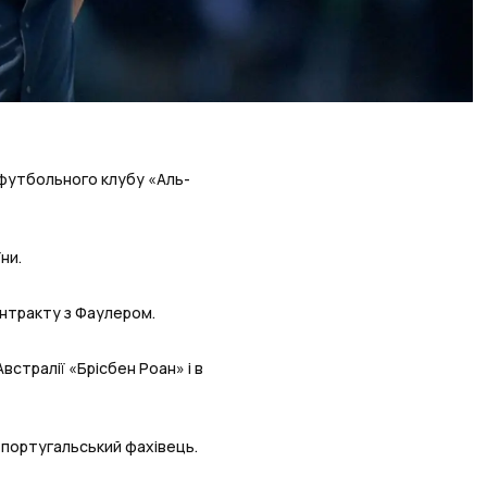
футбольного клубу «Аль-
ни.
онтракту з Фаулером.
стралії «Брісбен Роан» і в
 португальський фахівець.