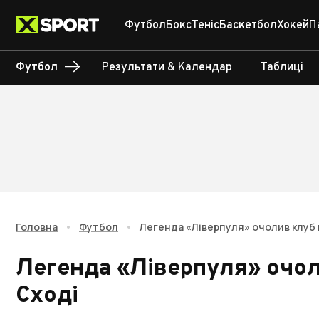
Футбол
Бокс
Теніс
Баскетбол
Хокей
П
Футбол
Результати & Календар
Таблиці
Головна
•
Футбол
•
Легенда «Ліверпуля» очолив клуб 
Легенда «Ліверпуля» очо
Сході