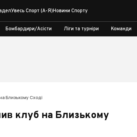
адел
Увесь Спорт (А-Я)
Новини Спорту
Бомбардири/Асісти
Ліги та турніри
Команди
на Близькому Сході
лив клуб на Близькому