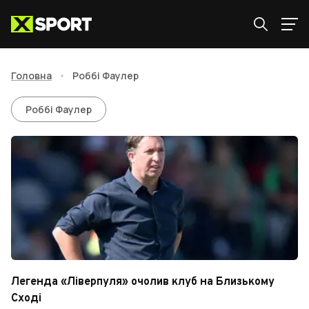
Головна
•
Роббі Фаулер
Роббі Фаулер
Роббі Фаулер
Легенда «Ліверпуля» очолив клуб на Близькому
Сході