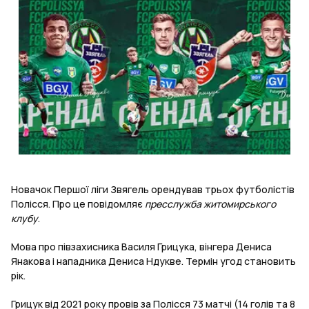
Новачок Першої ліги Звягель орендував трьох футболістів
Полісся. Про це повідомляє
пресслужба житомирського
клубу
.
Мова про півзахисника Василя Грицука, вінгера Дениса
Янакова і нападника Дениса Ндукве. Термін угод становить
рік.
Грицук від 2021 року провів за Полісся 73 матчі (14 голів та 8