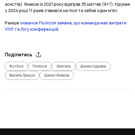
асистів). Янаков із 2021 року відіграв 35 матчів (9+7). Ндукве
у 2024 році 11 разів з'явився на полі та забив один м'яч.
Раніше
новачок Полісся заявив, що команда має виграти
УПЛ та Лігу конференцій
.
Поділитись
Футбол
Полісся
Звягель
Денис Ндукве
Василь Грицук
Денис Янаков