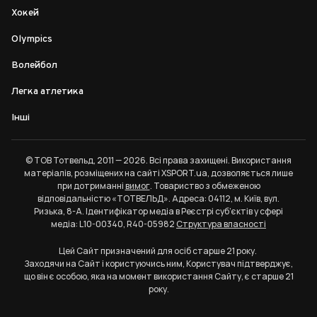
Хокей
Olympics
Волейбол
Легка атлетика
Інші
© ТОВ Тотвельд, 2011 — 2026. Всі права захищені. Використання
матеріалів, розміщених на сайті XSPORT.ua, дозволяється лише
при дотриманні
вимог
. Товариство з обмеженою
відповідальністю «ТОТВЕЛЬД». Адреса: 04112, м. Київ, вул.
Ризька, 8-А. Ідентифікатор медіа в Реєстрі суб’єктів у сфері
медіа: L10-00340, R40-05982
Структура власності
Цей Сайт призначений для осіб старше 21 року.
Заходячи на Сайт і користуючись ним, Користувач підтверджує,
що він є особою, яка на момент використання Сайту, є старше 21
року.