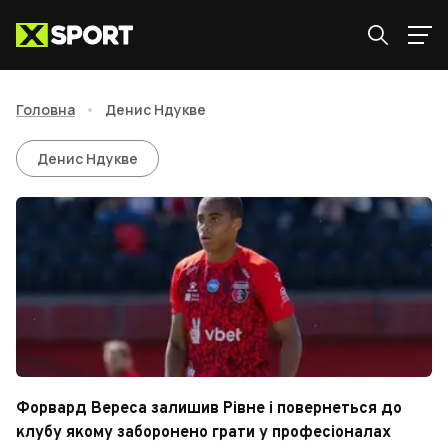
Головна
•
Денис Ндукве
Денис Ндукве
Денис Ндукве
Форвард Вереса залишив Рівне і повернеться до
клубу якому заборонено грати у професіоналах