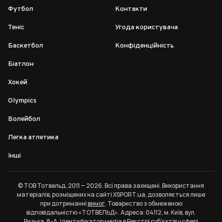
Футбол
Контакти
Теніс
Угода користувача
Баскетбол
Конфіденційність
Біатлон
Хокей
Olympics
Волейбол
Легка атлетика
Інші
© ТОВ Тотвельд, 2011 — 2026. Всі права захищені. Використання
матеріалів, розміщених на сайті XSPORT.ua, дозволяється лише
при дотриманні
вимог
. Товариство з обмеженою
відповідальністю «ТОТВЕЛЬД». Адреса: 04112, м. Київ, вул.
Ризька, 8-А. Ідентифікатор медіа в Реєстрі суб’єктів у сфері