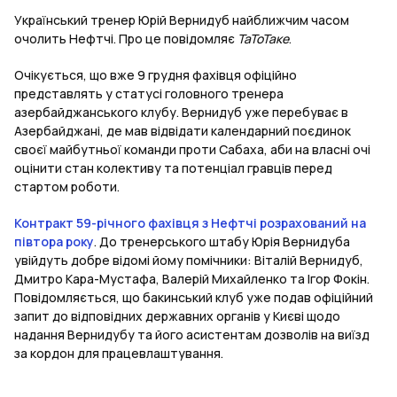
Український тренер Юрій Вернидуб найближчим часом
очолить Нефтчі. Про це повідомляє
ТаТоТаке
.
Очікується, що вже 9 грудня фахівця офіційно
представлять у статусі головного тренера
азербайджанського клубу. Вернидуб уже перебуває в
Азербайджані, де мав відвідати календарний поєдинок
своєї майбутньої команди проти Сабаха, аби на власні очі
оцінити стан колективу та потенціал гравців перед
стартом роботи.
Контракт 59-річного фахівця з Нефтчі розрахований на
півтора року
. До тренерського штабу Юрія Вернидуба
увійдуть добре відомі йому помічники: Віталій Вернидуб,
Дмитро Кара-Мустафа, Валерій Михайленко та Ігор Фокін.
Повідомляється, що бакинський клуб уже подав офіційний
запит до відповідних державних органів у Києві щодо
надання Вернидубу та його асистентам дозволів на виїзд
за кордон для працевлаштування.