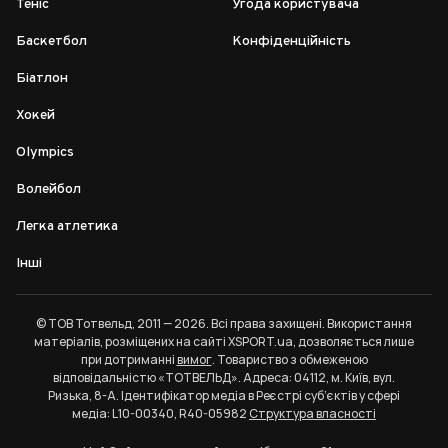
Теніс
Угода користувача
Баскетбол
Конфіденційність
Біатлон
Хокей
Olympics
Волейбол
Легка атлетика
Інші
© ТОВ Тотвельд, 2011 — 2026. Всі права захищені. Використання
матеріалів, розміщених на сайті XSPORT.ua, дозволяється лише
при дотриманні
вимог
. Товариство з обмеженою
відповідальністю «ТОТВЕЛЬД». Адреса: 04112, м. Київ, вул.
Ризька, 8-А. Ідентифікатор медіа в Реєстрі суб’єктів у сфері
медіа: L10-00340, R40-05982
Структура власності