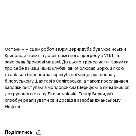
Останнім місцем роботи Юрія Вернидуба був український
Кривбас, з яким він досяг помітного прогресу в УПЛ та
завоював бронзові медалі. До цього тренер встиг заявити
про себе в низці інших клубів: він очолював Зорю, з якою
стабільно боровся за єврокубкові місця, працював у
білоруському Шахтарі з Солігорська, а також прославився
завдяки виступам із молдовським Шерифом, з яким вийшов
до групового етапу Ліги чемпіонів. Тепер Вернидуб
спробує реалізувати свій досвід в азербайджанському
Нефтчі.
Поділитись