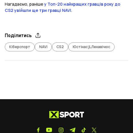
Нагадаємо, раніше
у Топ-20 найкращих гравців року до
CS2 увійшли ще три гравці NAVI
.
Поділитись
Кіберспорт
NAVI
CS2
Юстінас jL Лекавічюс