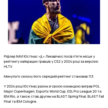
Ріфлер NAVI Юстінас «jL» Лекавічюс посів п'яте місце у
рейтингу найкращих гравців у CS2 у 2024 році за версією
HLTV.
Минулого сезону його середній рейтинг становив 1.13.
У 2024 році Юстінас разом зі своєю командою виграв PGL
Major Copenhagen, Esports World Cup, ESL Pro League 20 та
IEM Rio, а також став другим на BLAST Spring Final, BLAST Fall
Final та IEM Cologne.