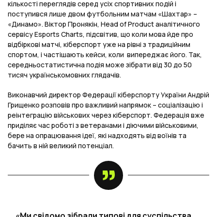
кількості переглядів серед усіх спортивних подій і
поступився лише двом футбольним матчам «Шахтар» –
«Динамо». Віктор Пронякін, Head of Product аналітичного
сервісу Esports Charts, підсвітив, що коли мова йде про
відбіркові матчі, кіберспорт уже на рівні з традиційним
спортом, і частішають кейси, коли випереджає його. Так,
середньостатистична подія може зібрати від 30 до 50
тисяч українськомовних глядачів.
Виконавчий директор Федерації кіберспорту України Андрій
Грищенко розповів про важливий напрямок – соціалізацію і
реінтеграцію військових через кіберспорт. Федерація вже
приділяє час роботі з ветеранами і діючими військовими,
бере на опрацювання ідеї, які надходять від воїнів та
бачить в ній великий потенціал.
«Ми свідомо зібрали типові для суспільства,