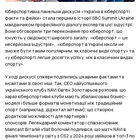
Кіберспортивна панельна дискусія «Україна в кіберспорті:
факти та фейки» стала першим в історії SBC Summit Ukraine
майданчиком професійного діалогу експертів цієї індустрії.
Вони обговорили три переконання про кіберспорт, що
існують у свідомості широкого загалу: «кіберспорт — це
несерйозна індустрія», «кіберспорт в Україні ніколи не
зможе бути таким популярним, як класичні види спорту» та
«у кіберспорті легше досягти успіху, ніж в класичних видах
спорту».
У ході дискусії спікери поділились цікавими фактами та
інсайтами зі своєї ніші. Так, СEO найуспішнішого
українського клубу NAVI Євген Золотарьов розповів, що
зараз кіберспортивні клуби мають збалансовані бізнес-
моделі і більше форматів монетизації ніж традиційний
спорт (наприклад, діджитал айтеми), що створює
додаткові можливості для партнерів і
спонсорів. Легендарний коментатор і співзасновник
Maincast Віталій v1lat Волочай поділився, що матч NAVI в
фіналі Чемпіонату світу з CS2 у 2024 році увійшов в топ-3 по