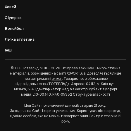
Хокей
Olympics
Волейбол
Легка атлетика
Інші
© ТОВ Тотвельд, 2011 — 2026. Всі права захищені. Використання
матеріалів, розміщених на сайті XSPORT.ua, дозволяється лише
при дотриманні
вимог
. Товариство з обмеженою
відповідальністю «ТОТВЕЛЬД». Адреса: 04112, м. Київ, вул.
Ризька, 8-А. Ідентифікатор медіа в Реєстрі суб’єктів у сфері
медіа: L10-00340, R40-05982
Структура власності
Цей Сайт призначений для осіб старше 21 року.
Заходячи на Сайт і користуючись ним, Користувач підтверджує,
що він є особою, яка на момент використання Сайту, є старше 21
року.