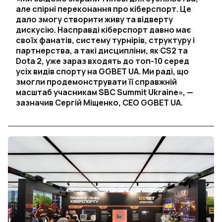
але спірні переконання про кіберспорт. Це
дало змогу створити живу та відверту
дискусію. Насправді кіберспорт давно має
своїх фанатів, систему турнірів, структуру і
партнерства, а такі дисципліни, як CS2 та
Dota 2, уже зараз входять до топ-10 серед
усіх видів спорту на GGBET UA. Ми раді, що
змогли продемонструвати її справжній
масштаб учасникам SBC Summit Ukraine», —
зазначив Сергій Міщенко, CEO GGBET UA.