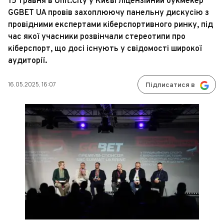
15 травня в Unit.City у Києві ліцензійний букмекер
GGBET UA провів захоплюючу панельну дискусію з
провідними експертами кіберспортивного ринку, під
час якої учасники розвінчали стереотипи про
кіберспорт, що досі існують у свідомості широкої
аудиторії.
16.05.2025, 16:07
Підписатися в