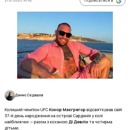
21.07.2025, 16:42
Підписатися в
Денис Сєдашов
Колишній чемпіон UFC
Конор Макгрегор
відсвяткував свій
37-й день народження на острові Сардинія у колі
найближчих — разом з коханою
Ді Девлін
та чотирма
дітьми.