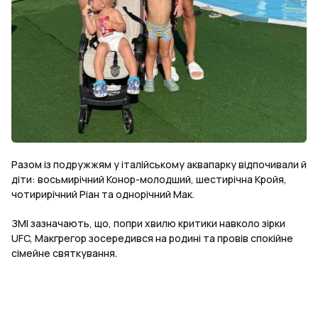
Разом із подружжям у італійському аквапарку відпочивали й
діти: восьмирічний Конор-молодший, шестирічна Кройя,
чотирирічний Ріан та однорічний Мак.
ЗМІ зазначають, що, попри хвилю критики навколо зірки
UFC, Макгрегор зосередився на родині та провів спокійне
сімейне святкування.