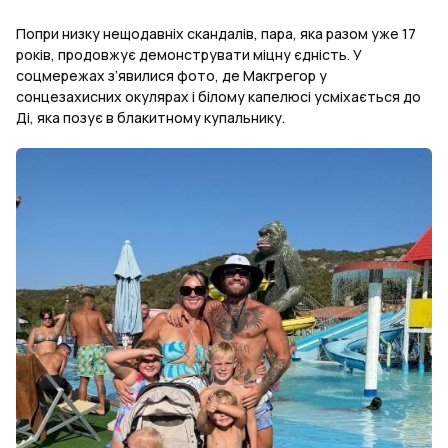
Попри низку нещодавніх скандалів, пара, яка разом уже 17
років, продовжує демонструвати міцну єдність. У
соцмережах з’явилися фото, де Макгрегор у
сонцезахисних окулярах і білому капелюсі усміхається до
Ді, яка позує в блакитному купальнику.