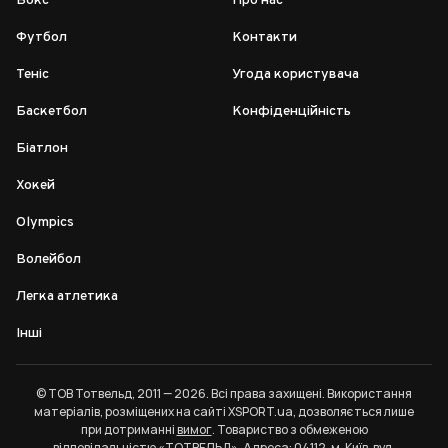
Бокс
Про нас
Футбол
Контакти
Теніс
Угода користувача
Баскетбол
Конфіденційність
Біатлон
Хокей
Olympics
Волейбол
Легка атлетика
Інші
© ТОВ Тотвельд, 2011 — 2026. Всі права захищені. Використання
матеріалів, розміщених на сайті XSPORT.ua, дозволяється лише
при дотриманні
вимог
. Товариство з обмеженою
відповідальністю «ТОТВЕЛЬД». Адреса: 04112, м. Київ, вул.