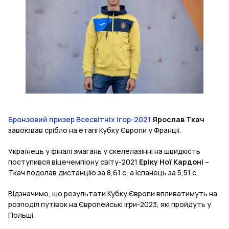
Бронзовий призер Всесвітніх ігор-2021
Ярослав Ткач
завоював срібло на етапі Кубку Європи у Франції.
Українець у фіналі змагань у скелелазінні на швидкість
поступився віцечемпіону світу-2021
Еріку Ної Кардоні
–
Ткач подолав дистанцію за 8,61 с, а іспанець за 5,51 с.
Відзначимо, що результати Кубку Європи впливатимуть на
розподіл путівок на Європейські ігри-2023, які пройдуть у
Польщі.