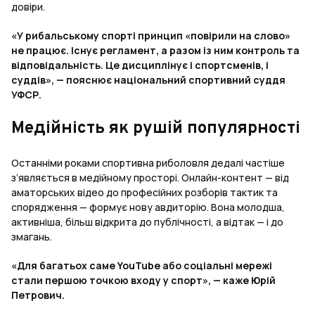
довіри.
«У рибальському спорті принцип «повірили на слово»
не працює. Існує регламент, а разом із ним контроль та
відповідальність. Це дисциплінує і спортсменів, і
суддів», — пояснює національний спортивний суддя
УФСР.
Медійність як рушій популярності
Останніми роками спортивна риболовля дедалі частіше
з’являється в медійному просторі. Онлайн-контент — від
аматорських відео до професійних розборів тактик та
спорядження — формує нову авдиторію. Вона молодша,
активніша, більш відкрита до публічності, а відтак — і до
змагань.
«Для багатьох саме YouTube або соціальні мережі
стали першою точкою входу у спорт», — каже Юрій
Петрович.