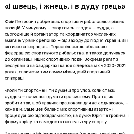
«І швець, і жнець, і в дуду грець»
Юрій Петрович добре знає спортивну риболовлю з різних
позицій. У минулому — спортсмен, згодом — суддя, а
сьогодні ще й організатор та координатор численних
змагань у різних регіонах — від заходу до півдня України. Він
активно співпрацює з Тернопільською обласною
федерацією спортивного рибальства, а також долучався
до організації інших спортивних подій. Зокрема регат з
веслування на байдарках і каное в Бережанах у 2020–2021
роках, сприяючи тим самим міжвидовій спортивній
співпраці.
«Коли ти спортсмен, ти думаєш про улов. Коли стаєш
суддею — починаєш думати про систему. Про те, як
зробити так, щоб правила працювали для всіх однаково», —
каже він. Саме цей баланс між спортивним азартом і
процедурною відповідальністю, на думку Юрія Петровича, і
формує зрілу та самодостатню культуру спорту.
За громадську ініціативу та активний внесок у соціальний і