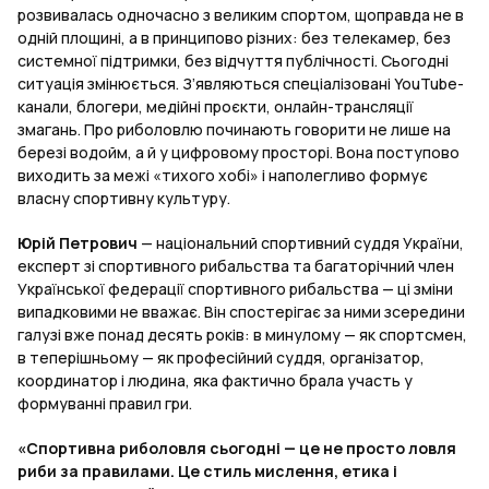
розвивалась одночасно з великим спортом, щоправда не в
одній площині, а в принципово різних: без телекамер, без
системної підтримки, без відчуття публічності. Сьогодні
ситуація змінюється. З’являються спеціалізовані YouTube-
канали, блогери, медійні проєкти, онлайн-трансляції
змагань. Про риболовлю починають говорити не лише на
березі водойм, а й у цифровому просторі. Вона поступово
виходить за межі «тихого хобі» і наполегливо формує
власну спортивну культуру.
Юрій Петрович
— національний спортивний суддя України,
експерт зі спортивного рибальства та багаторічний член
Української федерації спортивного рибальства — ці зміни
випадковими не вважає. Він спостерігає за ними зсередини
галузі вже понад десять років: в минулому — як спортсмен,
в теперішньому — як професійний суддя, організатор,
координатор і людина, яка фактично брала участь у
формуванні правил гри.
«Спортивна риболовля сьогодні — це не просто ловля
риби за правилами. Це стиль мислення, етика і