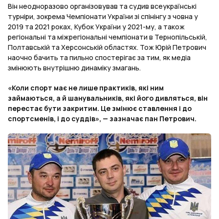
Він неодноразово організовував та судив всеукраїнські
турніри, зокрема Чемпіонати України зі спінінгу з човна у
2019 та 2021 роках, Кубок України у 2021-му, а також
регіональні та міжрегіональні чемпіонати в Тернопільській,
Полтавській та Херсонській областях. Тож Юрій Петрович
наочно бачить та пильно спостерігає за тим, як медіа
змінюють внутрішню динаміку змагань.
«Коли спорт має не лише практиків, які ним
займаються, а й шанувальників, які його дивляться, він
перестає бути закритим. Це змінює ставлення і до
спортсменів, і до суддів», — зазначає пан Петрович.