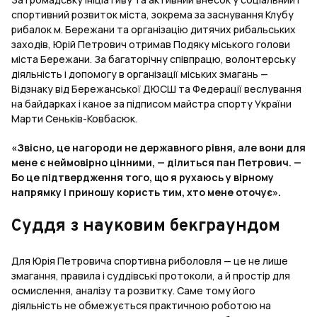
спортивний розвиток міста, зокрема за заснування Клубу
рибалок м. Бережани та організацію дитячих рибальських
заходів, Юрій Петрович отримав Подяку міського голови
міста Бережани. За багаторічну співпрацю, волонтерську
діяльність і допомогу в організації міських змагань —
Відзнаку від Бережанської ДЮСШ та Федерації веслування
на байдарках і каное за підписом майстра спорту України
Марти Сеньків-Ковбасюк.
«Звісно, це нагороди не державного рівня, але вони для
мене є неймовірно цінними, — ділиться пан Петрович. —
Бо це підтвердження того, що я рухаюсь у вірному
напрямку і приношу користь тим, хто мене оточує».
Суддя з науковим бекграундом
Для Юрія Петровича спортивна риболовля — це не лише
змагання, правила і суддівські протоколи, а й простір для
осмислення, аналізу та розвитку. Саме тому його
діяльність не обмежується практичною роботою на