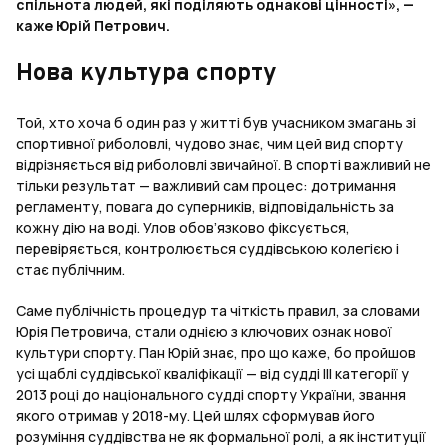
спільнота людей, які поділяють однакові цінності», —
каже Юрій Петрович.
Нова культура спорту
Той, хто хоча б один раз у житті був учасником змагань зі
спортивної риболовлі, чудово знає, чим цей вид спорту
відрізняється від риболовлі звичайної. В спорті важливий не
тільки результат — важливий сам процес: дотримання
регламенту, повага до суперників, відповідальність за
кожну дію на воді. Улов обов’язково фіксується,
перевіряється, контролюється суддівською колегією і
стає публічним.
Саме публічність процедур та чіткість правил, за словами
Юрія Петровича, стали однією з ключових ознак нової
культури спорту. Пан Юрій знає, про що каже, бо пройшов
усі щаблі суддівської кваліфікації — від судді ІІІ категорії у
2013 році до національного судді спорту України, звання
якого отримав у 2018-му. Цей шлях сформував його
розуміння суддівства не як формальної ролі, а як інституції