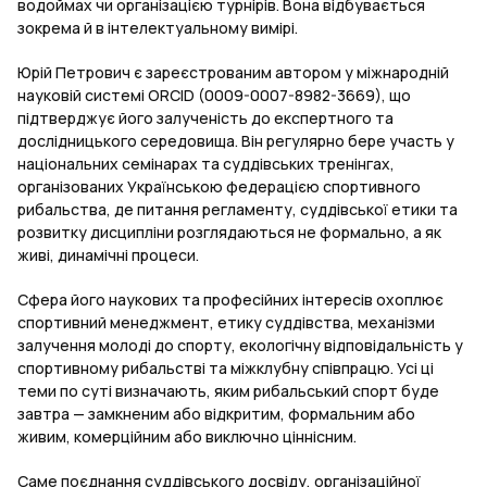
водоймах чи організацією турнірів. Вона відбувається
зокрема й в інтелектуальному вимірі.
Юрій Петрович є зареєстрованим автором у міжнародній
науковій системі ORCID (0009-0007-8982-3669), що
підтверджує його залученість до експертного та
дослідницького середовища. Він регулярно бере участь у
національних семінарах та суддівських тренінгах,
організованих Українською федерацією спортивного
рибальства, де питання регламенту, суддівської етики та
розвитку дисципліни розглядаються не формально, а як
живі, динамічні процеси.
Сфера його наукових та професійних інтересів охоплює
спортивний менеджмент, етику суддівства, механізми
залучення молоді до спорту, екологічну відповідальність у
спортивному рибальстві та міжклубну співпрацю. Усі ці
теми по суті визначають, яким рибальський спорт буде
завтра — замкненим або відкритим, формальним або
живим, комерційним або виключно ціннісним.
Саме поєднання суддівського досвіду, організаційної