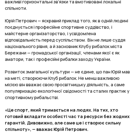
важливі горизонтальні зв’язки та вмотивовані локальні
спільноти.
Юрій Петрович — яскравий приклад того, як в одній людині
поєднується і професійне спортивне суддівство, і
майстерне організаторство, і усвідомлена
відповідальність перед суспільством. Він не лише суддя
національного рівня, а й засновник Клубу рибалок міста
Бережани — громадської організації, членами якої є як
аматори, так і професійні рибалки заходу України.
Розвиток змагальної культури — не єдине, що пан Юрій мав
на меті, створюючи Клуб рибалок. Не менш важливою
місією він вважає свою просвітницьку діяльність, а саме
популяризацію екологічної свідомості та сталих практик у
спортивному рибальстві.
«Це спорт, який тримається на людях. На тих, хто
готовий вкладати особисті час та ресурси без жодних
гарантій. Дивовижно, але саме це і створює сильну
спільноту», — вважає Юрій Петрович.