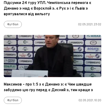
Підсумки 24 туру УПЛ. Чемпіонська перемога «
Динамо » над « Ворсклой ». « Рух » і « Львів »
врятувалися від вильоту
Футбол
02.05.2021, 23:02
Максимов – про 1: 5 з « Динамо »: « Чим швидше
забудемо цю гру перед « Десний », тим краще »
Футбол
02.05.2021, 10:20