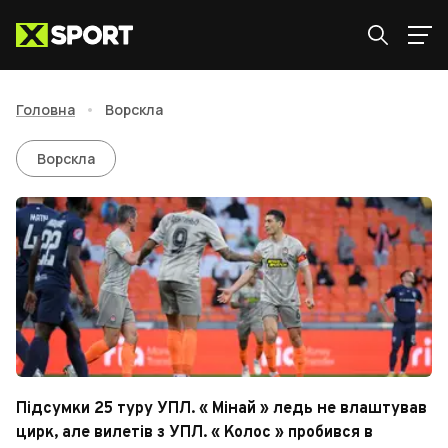
Головна
•
Ворскла
Ворскла
Ворскла
Підсумки 25 туру УПЛ. « Мінай » ледь не влаштував
цирк, але вилетів з УПЛ. « Колос » пробився в