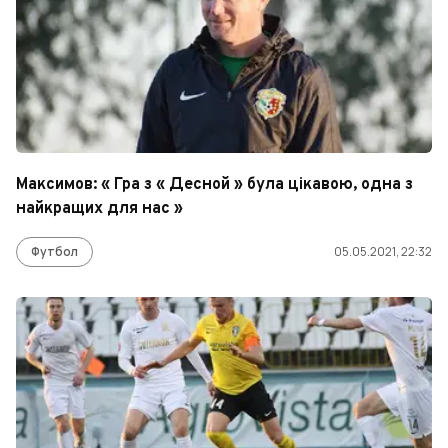
Максимов: « Гра з « Десной » була цікавою, одна з
найкращих для нас »
Футбол
05.05.2021, 22:32