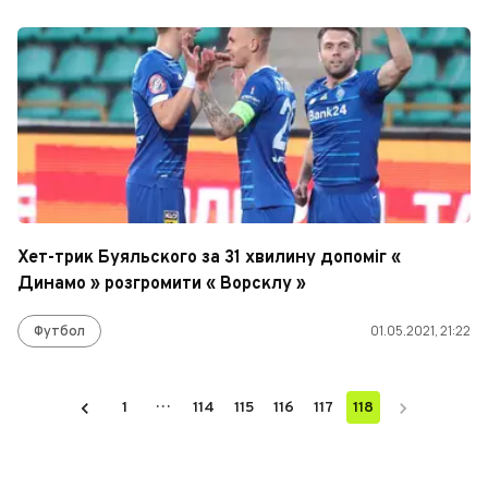
Хет-трик Буяльского за 31 хвилину допоміг «
Динамо » розгромити « Ворсклу »
Футбол
01.05.2021, 21:22
…
1
114
115
116
117
118