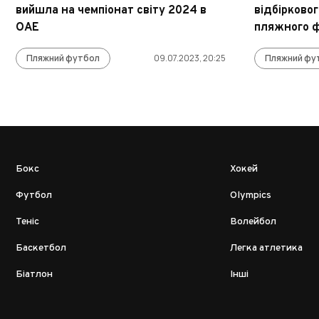
вийшла на чемпіонат світу 2024 в
відбірковог
ОАЕ
пляжного 
Пляжний футбол
09.07.2023, 20:25
Пляжний фу
Бокс
Хокей
Футбол
Olympics
Теніс
Волейбол
Баскетбол
Легка атлетика
Біатлон
Інші