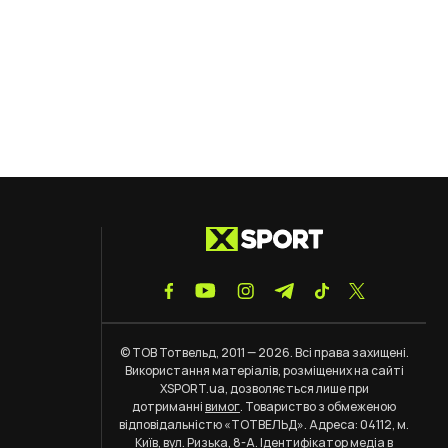
© ТОВ Тотвельд, 2011 — 2026. Всі права захищені.
Використання матеріалів, розміщених на сайті
XSPORT.ua, дозволяється лише при
дотриманні
вимог
. Товариство з обмеженою
відповідальністю «ТОТВЕЛЬД». Адреса: 04112, м.
Київ, вул. Ризька, 8-А. Ідентифікатор медіа в