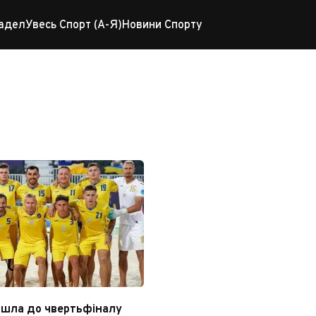
адел
Увесь Спорт (А-Я)
Новини Спорту
4 з пляжного футболу
йшла до чвертьфіналу