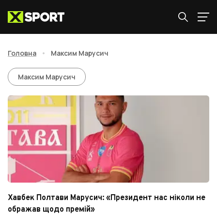
Головна
•
Максим Марусич
Максим Марусич
Максим Марусич
Хавбек Полтави Марусич: «Президент нас ніколи не
ображав щодо премій»