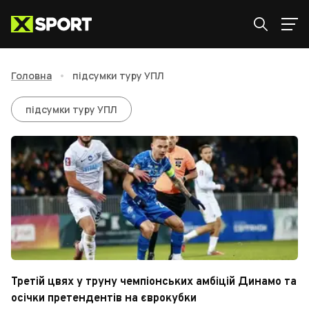
Головна
•
підсумки туру УПЛ
підсумки туру УПЛ
підсумки туру УПЛ
Третій цвях у труну чемпіонських амбіцій Динамо та
осічки претендентів на єврокубки