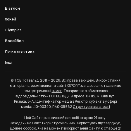
Біатлон
Хокей
Olympics
Волейбол
Легка атлетика
Інші
© ТОВ Тотвельд, 2011 — 2026. Всі права захищені. Використання
матеріалів, розміщених на сайті XSPORT.ua, дозволяється лише
при дотриманні
вимог
. Товариство з обмеженою
відповідальністю «ТОТВЕЛЬД». Адреса: 04112, м. Київ, вул.
Ризька, 8-А. Ідентифікатор медіа в Реєстрі суб’єктів у сфері
медіа: L10-00340, R40-05982
Структура власності
Цей Сайт призначений для осіб старше 21 року.
Заходячи на Сайт і користуючись ним, Користувач підтверджує,
що він є особою, яка на момент використання Сайту, є старше 21