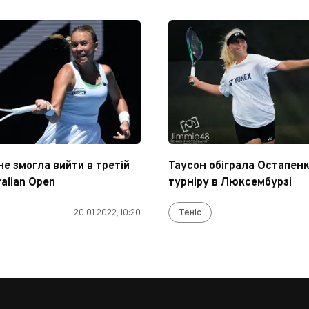
е змогла вийти в третій
Таусон обіграла Остапенк
alian Open
турніру в Люксембурзі
20.01.2022, 10:20
Теніс