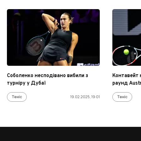
Соболенко несподівано вибили з
Контавейт н
турніру у Дубаї
раунд Austr
Теніс
19.02.2025, 19:01
Теніс