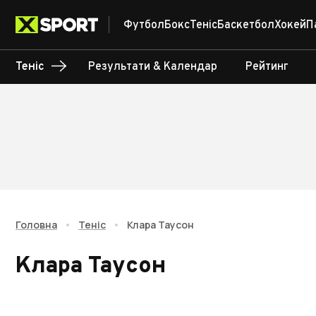
Футбол
Бокс
Теніс
Баскетбол
Хокей
П
Теніс
Результати & Календар
Рейтинг
Головна
•
Теніс
•
Клара Таусон
Клара Таусон