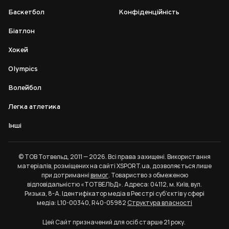
Баскетбол
Конфіденційність
Біатлон
Хокей
Olympics
Волейбол
Легка атлетика
Інші
© ТОВ Тотвельд, 2011 — 2026. Всі права захищені. Використання
матеріалів, розміщених на сайті XSPORT.ua, дозволяється лише
при дотриманні
вимог
. Товариство з обмеженою
відповідальністю «ТОТВЕЛЬД». Адреса: 04112, м. Київ, вул.
Ризька, 8-А. Ідентифікатор медіа в Реєстрі суб’єктів у сфері
медіа: L10-00340, R40-05982
Структура власності
Цей Сайт призначений для осіб старше 21 року.