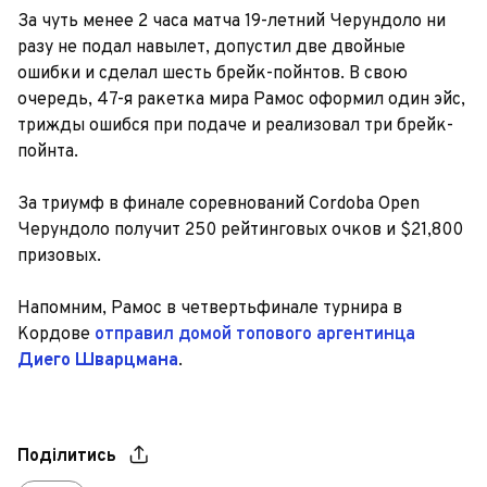
За чуть менее 2 часа матча 19-летний Черундоло ни
разу не подал навылет, допустил две двойные
ошибки и сделал шесть брейк-пойнтов. В свою
очередь, 47-я ракетка мира Рамос оформил один эйс,
трижды ошибся при подаче и реализовал три брейк-
пойнта.
За триумф в финале соревнований Cordoba Open
Черундоло получит 250 рейтинговых очков и $21,800
призовых.
Напомним, Рамос в четвертьфинале турнира в
Кордове
отправил домой топового аргентинца
Диего Шварцмана
.
Поділитись