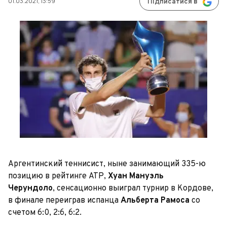
01.03.2021, 13:59
Підписатися в
Аргентинский теннисист, ныне занимающий 335-ю
позицию в рейтинге АТР,
Хуан Мануэль
Черундоло
,
сенсационно выиграл турнир в Кордове,
в финале переиграв испанца
Альберта Рамоса
со
счетом 6:0, 2:6, 6:2.