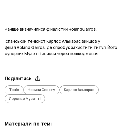
Раніше визначилися фіналістки RolandGarros.
Іспанський тенісист Карлос Алькарас вийшов у
фінал Roland Garros, де спробує захистити титул. Його
суперник Музетті знявся через пошкодження
Поділитись
Теніс
Новини Спорту
Карлос Алькарас
Лоренцо Музетті
Матеріали по темі