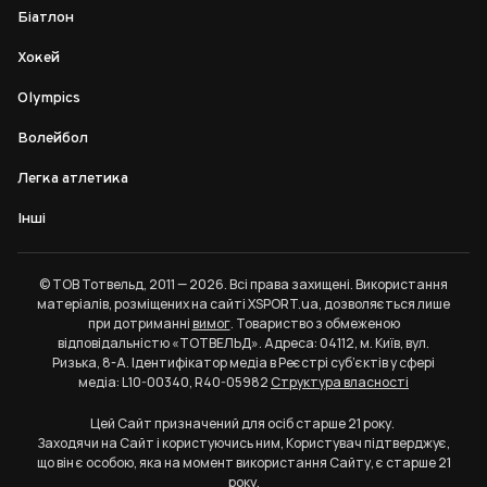
Біатлон
Хокей
Olympics
Волейбол
Легка атлетика
Інші
© ТОВ Тотвельд, 2011 — 2026. Всі права захищені. Використання
матеріалів, розміщених на сайті XSPORT.ua, дозволяється лише
при дотриманні
вимог
. Товариство з обмеженою
відповідальністю «ТОТВЕЛЬД». Адреса: 04112, м. Київ, вул.
Ризька, 8-А. Ідентифікатор медіа в Реєстрі суб’єктів у сфері
медіа: L10-00340, R40-05982
Структура власності
Цей Сайт призначений для осіб старше 21 року.
Заходячи на Сайт і користуючись ним, Користувач підтверджує,
що він є особою, яка на момент використання Сайту, є старше 21
року.