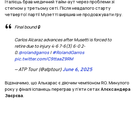
Італієць брав медичний тайм-аут через проблеми зі
стегном у третьому сеті. Після невдалого старту
четвертої партії Музетті вирішив не продовжувати гру.
Final bound 🔒
Carlos Alcaraz advances after Musetti is forced to
retire due to injury 4-6 7-6(3) 6-0 2-
0.
@rolandgarros
|
#RolandGarros
pic.twitter.com/C9ttaaZ9RM
— ATP Tour (@atptour)
June 6, 2025
Відзначимо, що Алькарас є діючим чемпіоном RG. Минулого
року у фіналі іспанець переграв у п’яти сетах
Алєксандера
Звєрєва
.