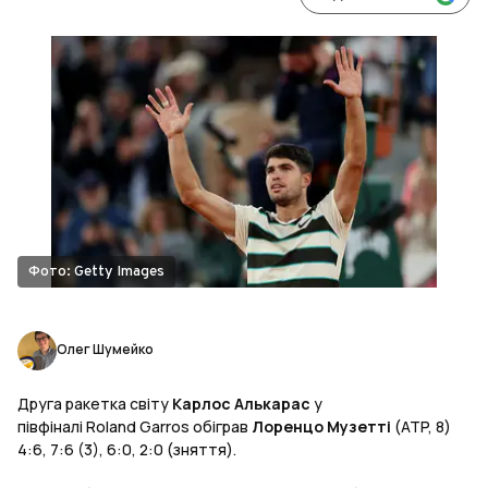
Фото: Getty Images
Олег Шумейко
Друга ракетка світу
Карлос Алькарас
у
півфіналі Roland Garros обіграв
Лоренцо Музетті
(ATP, 8)
4:6, 7:6 (3), 6:0, 2:0 (зняття).