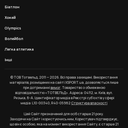
Біатлон
Хокей
Olympics
Волейбол
Легка атлетика
Інші
© ТОВ Тотвельд, 2011 — 2026. Всі права захищені. Використання
матеріалів, розміщених на сайті XSPORT.ua, дозволяється лише
при дотриманні
вимог
. Товариство з обмеженою
відповідальністю «ТОТВЕЛЬД». Адреса: 04112, м. Київ, вул.
Ризька, 8-А. Ідентифікатор медіа в Реєстрі суб’єктів у сфері
медіа: L10-00340, R40-05982
Структура власності
Цей Сайт призначений для осіб старше 21 року.
Заходячи на Сайт і користуючись ним, Користувач підтверджує,
що він є особою, яка на момент використання Сайту, є старше 21